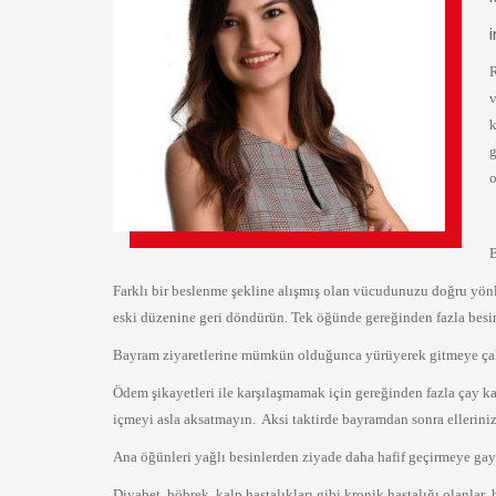
R
v
k
g
o
Farklı bir beslenme şekline alışmış olan vücudunuzu doğru yönl
eski düzenine geri döndürün. Tek öğünde gereğinden fazla besin
Bayram ziyaretlerine mümkün olduğunca yürüyerek gitmeye çalışı
Ödem şikayetleri ile karşılaşmamak için gereğinden fazla çay kah
içmeyi asla aksatmayın.
Aksi taktirde bayramdan sonra ellerini
Ana öğünleri yağlı besinlerden ziyade daha hafif geçirmeye gayre
Diyabet, böbrek, kalp hastalıkları gibi kronik hastalığı olanlar