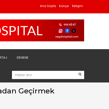
Ana Sayfa
Künye
İletişim
RTAJ
ERGENE
adan Geçirmek