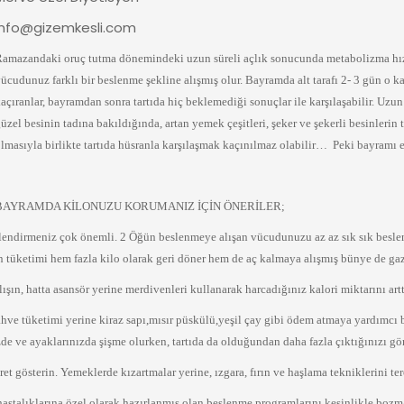
info@gizemkesli.com
amazandaki oruç tutma dönemindeki uzun süreli açlık sonucunda metabolizma hızını
ücudunuz farklı bir beslenme şekline alışmış olur. Bayramda alt tarafı 2- 3 gün o ka
açıranlar, bayramdan sonra tartıda hiç beklemediği sonuçlar ile karşılaşabilir. Uzun
üzel besinin tadına bakıldığında, artan yemek çeşitleri, şeker ve şekerli besinlerin
lmasıyla birlikte tartıda hüsranla karşılaşmak kaçınılmaz olabilir…
Peki bayramı 
BAYRAMDA KİLONUZU KORUMANIZ İÇİN ÖNERİLER;
endirmeniz çok önemli. 2 Öğün beslenmeye alışan vücudunuzu az az sık sık beslener
 tüketimi hem fazla kilo olarak geri döner hem de aç kalmaya alışmış bünye de gaz 
n, hatta asansör yerine merdivenleri kullanarak harcadığınız kalori miktarını artt
ve tüketimi yerine kiraz sapı,mısır püskülü,yeşil çay gibi ödem atmaya yardımcı bi
zde ve ayaklarınızda şişme olurken, tartıda da olduğundan daha fazla çıktığınızı gö
t gösterin. Yemeklerde kızartmalar yerine, ızgara, fırın ve haşlama tekniklerini ter
hastalıklarına özel olarak hazırlanmış olan beslenme programlarını kesinlikle bozm