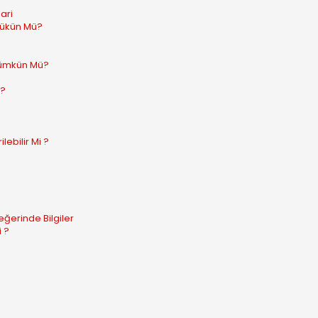
ari
Mükün Mü?
Mümkün Mü?
r?
ebilir Mi ?
ğerinde Bilgiler
 ?