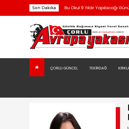
“Sofralarda Bereketi, Gönülle
Bu Okul 9 Yıldır Yapılacağı Günü
Son Dakika
Çorluspor 1947 Yönetiminden 
Yeni Parti Yönetimi İlk Toplantı
Kaldırım Taşları Döşenmeye Ba
“Sofralarda Bereketi, Gönülle
Bu Okul 9 Yıldır Yapılacağı Günü
ÇORLU GÜNCEL
TEKIRDAĞ
KIRKL