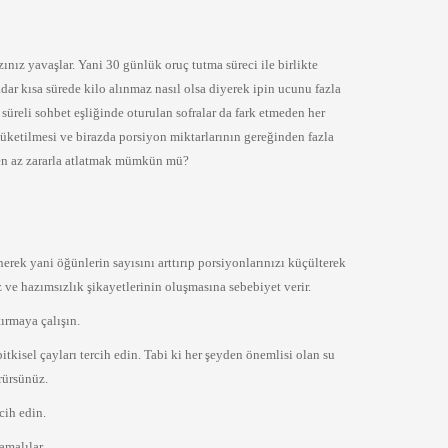
z yavaşlar. Yani 30 günlük oruç tutma süreci ile birlikte
dar kısa sürede kilo alınmaz nasıl olsa diyerek ipin ucunu fazla
 süreli sohbet eşliğinde oturulan sofralar da fark etmeden her
 tüketilmesi ve birazda porsiyon miktarlarının gereğinden fazla
en az zararla atlatmak mümkün mü?
ek yani öğünlerin sayısını arttırıp porsiyonlarınızı küçülterek
ve hazımsızlık şikayetlerinin oluşmasına sebebiyet verir.
ırmaya çalışın.
tkisel çayları tercih edin. Tabi ki her şeyden önemlisi olan su
rürsünüz.
cih edin.
amalılar.