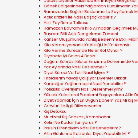
Detoks Diyetler Hakkinda Bilinmeyen Gerçekler
Göbek Bölgesindeki Yağlardan Kurtulmanin Yoll
Ramazanda Sağlikli Beslenme İle Zayiflamak 
Açlik Krizleri İle Nasil Başaçikabiliriz ?
Hizli Zayiflama Tutkusu
Ramazan Bayramini Kilo Almadan Geçirmek 
Bayram Bitti Artik Dengeleme Zamani
Kanser Oluşumunda Yanliş Beslenme Etkili Midi
Kilo Veremiyorsaniz Kabizliği Hafife Almayin
Kilo Verme Sürecinde Neler Rol Oynar ?
Diyabete İyi Gelen 4 Besin
Doğum Sonrasi Kilolar Emzirme Döneminde Veril
Yaz Aylarinda Nasil Beslenmeli?
Diyet Süreci Ve Tatil Nasil İşliyor ?
Tiroidlerim Yavaş Çalişiyor Diyenler Dikkat
Karaciğer Yağlanmasini Nasil Yenebiliriz?
Polikistik Overliyim Nasil Beslenmeliyim?
Yüksek Kolesterol Problemi Yaşayanlara Altin De
Diyet Yapmak İçin En Uygun Dönem Yaz Mi Kiş Mi
Greyfurt İle İlgili Bilinmeyenler
Kiş Detoksu
Mucizevi Kiş Sebzesi; Karnabahar
Kefiri Ne Kadar Taniyoruz ?
İnsülin Dirençliyim Nasil Beslenebilirim?
Altin Günlerine Katilanlar Diyet Yapabilir Mi ?