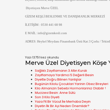
Diyetisyen Merve ÜZEL
GİZEM KEŞLİ BESLENME VE DANIŞMANLIK MERKEZİ
İLETİŞİM : 0530 441 68 98
E MAİL:
info@gizemkesli.com
ADRES: Heykel Meydanı Finansbank Üstü Kat:3 Çorlu / Tekir
Yazı 13751 kez okundu
Merve Üzel Diyetisyen Köşe Y
Sağlıklı Zayıflamanın 3 Altın Kuralı
Zayiflamaya Yardimci 5 Değerli Besin
Diyette Doğru Bilinen Yanlişlar
Bugünün Kilolu Çocuklari Yarinin Obez Bireyleri
Kilo Almanizin Sebebi Hormonlariniz Olabilir !
Mucizevi Besin: Anne Sütü
Son 3 Kilo Diyeti
Yaza Fit Bir Vücut İle Merhaba Deyin
Diyetin İlk Bir Ayi Neden Önemlidir?