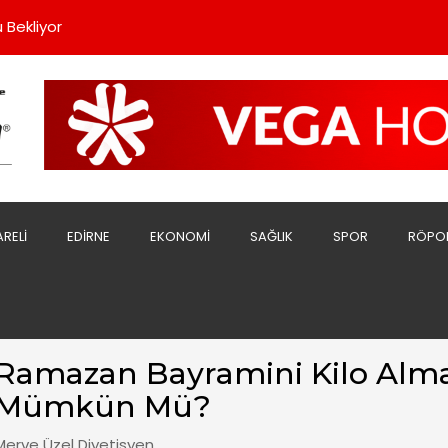
rde Dayanışmayı Büyütüyoruz”
 Bekliyor
Sert Açıklama;
sını Yaptı
şladı
rde Dayanışmayı Büyütüyoruz”
 Bekliyor
ARELI
EDIRNE
EKONOMI
SAĞLIK
SPOR
RÖPO
Ramazan Bayramini Kilo Alm
Mümkün Mü?
Merve Üzel Diyetisyen