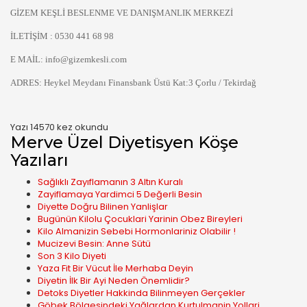
GİZEM KEŞLİ BESLENME VE DANIŞMANLIK MERKEZİ
İLETİŞİM : 0530 441 68 98
E MAİL:
info@gizemkesli.com
ADRES: Heykel Meydanı Finansbank Üstü Kat:3 Çorlu / Tekirdağ
Yazı 14570 kez okundu
Merve Üzel Diyetisyen Köşe
Yazıları
Sağlıklı Zayıflamanın 3 Altın Kuralı
Zayiflamaya Yardimci 5 Değerli Besin
Diyette Doğru Bilinen Yanlişlar
Bugünün Kilolu Çocuklari Yarinin Obez Bireyleri
Kilo Almanizin Sebebi Hormonlariniz Olabilir !
Mucizevi Besin: Anne Sütü
Son 3 Kilo Diyeti
Yaza Fit Bir Vücut İle Merhaba Deyin
Diyetin İlk Bir Ayi Neden Önemlidir?
Detoks Diyetler Hakkinda Bilinmeyen Gerçekler
Göbek Bölgesindeki Yağlardan Kurtulmanin Yollari