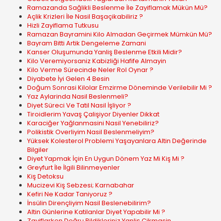
Ramazanda Sağlikli Beslenme İle Zayiflamak Mükün Mü?
Açlik Krizleri İle Nasil Başaçikabiliriz ?
Hizli Zayiflama Tutkusu
Ramazan Bayramini Kilo Almadan Geçirmek Mümkün Mü?
Bayram Bitti Artik Dengeleme Zamani
Kanser Oluşumunda Yanliş Beslenme Etkili Midir?
Kilo Veremiyorsaniz Kabizliği Hafife Almayin
Kilo Verme Sürecinde Neler Rol Oynar ?
Diyabete İyi Gelen 4 Besin
Doğum Sonrasi Kilolar Emzirme Döneminde Verilebilir Mi ?
Yaz Aylarinda Nasil Beslenmeli?
Diyet Süreci Ve Tatil Nasil İşliyor ?
Tiroidlerim Yavaş Çalişiyor Diyenler Dikkat
Karaciğer Yağlanmasini Nasil Yenebiliriz?
Polikistik Overliyim Nasil Beslenmeliyim?
Yüksek Kolesterol Problemi Yaşayanlara Altin Değerinde
Bilgiler
Diyet Yapmak İçin En Uygun Dönem Yaz Mi Kiş Mi ?
Greyfurt İle İlgili Bilinmeyenler
Kiş Detoksu
Mucizevi Kiş Sebzesi; Karnabahar
Kefiri Ne Kadar Taniyoruz ?
İnsülin Dirençliyim Nasil Beslenebilirim?
Altin Günlerine Katilanlar Diyet Yapabilir Mi ?
Zayiflarken Doğru Bildikleriniz Yanliş Çikmasin