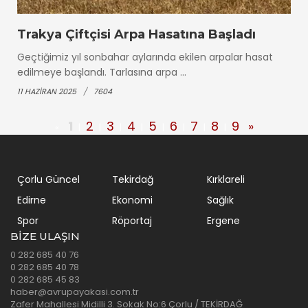
Trakya Çiftçisi Arpa Hasatına Başladı
Geçtiğimiz yıl sonbahar aylarında ekilen arpalar hasat
edilmeye başlandı. Tarlasına arpa ...
11 HAZIRAN 2025
7604
1
2
3
4
5
6
7
8
9
»
«
|
|
|
|
|
|
|
|
Çorlu Güncel
Tekirdağ
Kırklareli
Edirne
Ekonomi
Sağlık
Spor
Röportaj
Ergene
BIZE ULAŞIN
0 282 685 40 76
0 282 685 40 78
0 282 685 45 83
haber@avrupayakasi.com.tr
Zafer Mahallesi Midilli 3. Sokak No:6 Çorlu / TEKİRDAĞ