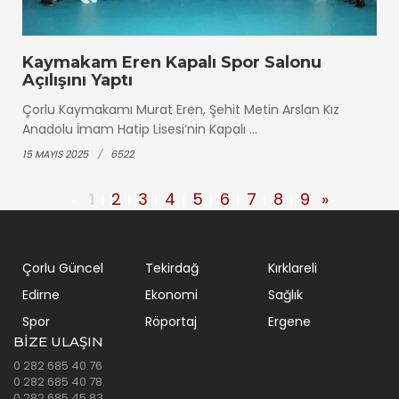
Kaymakam Eren Kapalı Spor Salonu
Açılışını Yaptı
Çorlu Kaymakamı Murat Eren, Şehit Metin Arslan Kız
Anadolu İmam Hatip Lisesi’nin Kapalı ...
15 MAYIS 2025
6522
1
2
3
4
5
6
7
8
9
»
«
|
|
|
|
|
|
|
|
Çorlu Güncel
Tekirdağ
Kırklareli
Edirne
Ekonomi
Sağlık
Spor
Röportaj
Ergene
BIZE ULAŞIN
0 282 685 40 76
0 282 685 40 78
0 282 685 45 83