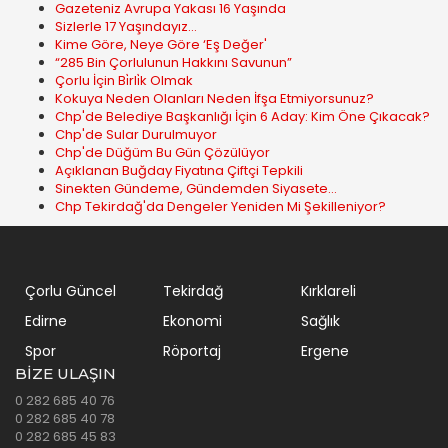
Gazeteniz Avrupa Yakası 16 Yaşında
Sizlerle 17 Yaşındayız...
Kime Göre, Neye Göre ‘Eş Değer'
“285 Bin Çorlulunun Hakkını Savunun”
Çorlu İçin Bi̇rli̇k Olmak
Kokuya Neden Olanları Neden İfşa Etmiyorsunuz?
Chp'de Belediye Başkanlığı İçin 6 Aday: Kim Öne Çıkacak?
Chp'de Sular Durulmuyor
Chp'de Düğüm Bu Gün Çözülüyor
Açıklanan Buğday Fiyatına Çiftçi Tepkili
Sinekten Gündeme, Gündemden Siyasete…
Chp Tekirdağ'da Dengeler Yeniden Mi Şekilleniyor?
Çorlu Güncel
Tekirdağ
Kırklareli
Edirne
Ekonomi
Sağlık
Spor
Röportaj
Ergene
BIZE ULAŞIN
0 282 685 40 76
0 282 685 40 78
0 282 685 45 83