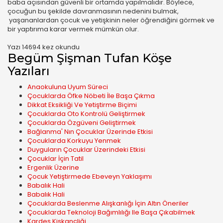
baba açısından güvenli bir ortamda yapılmalıdır. Böylece,
çocuğun bu şekilde davranmasının nedenini bulmak,
yaşananlardan çocuk ve yetişkinin neler öğrendiğini görmek ve
bir yaptırıma karar vermek mümkün olur.
Yazı 14694 kez okundu
Begüm Şişman Tufan Köşe
Yazıları
Anaokuluna Uyum Süreci
Çocuklarda Öfke Nöbeti İle Başa Çıkma
Dikkat Eksikliği Ve Yetiştirme Biçimi
Çocuklarda Oto Kontrolü Geliştirmek
Çocuklarda Özgüveni Geliştirmek
Bağlanma' Nın Çocuklar Üzerinde Etkisi
Çocuklarda Korkuyu Yenmek
Duyguların Çocuklar Üzerindeki Etkisi
Çocuklar İçin Tatil
Ergenlik Üzerine
Çocuk Yetiştirmede Ebeveyn Yaklaşımı
Babalık Hali
Babalık Hali
Çocuklarda Beslenme Alışkanlığı İçin Altın Öneriler
Çocuklarda Teknoloji Bağımlılığı Ile Başa Çıkabilmek
Kardeş Kiskançliği