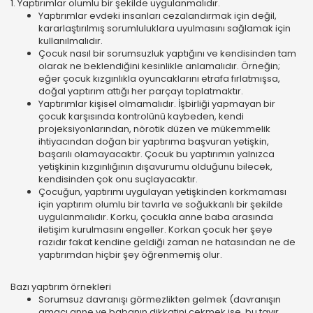
1. Yaptırımlar olumlu bir şekilde uygulanmalıdır.
Yaptırımlar evdeki insanları cezalandırmak için değil,
kararlaştırılmış sorumluluklara uyulmasını sağlamak için
kullanılmalıdır.
Çocuk nasıl bir sorumsuzluk yaptığını ve kendisinden tam
olarak ne beklendiğini kesinlikle anlamalıdır. Örneğin;
eğer çocuk kızgınlıkla oyuncaklarını etrafa fırlatmışsa,
doğal yaptırım attığı her parçayı toplatmaktır.
Yaptırımlar kişisel olmamalıdır. İşbirliği yapmayan bir
çocuk karşısında kontrolünü kaybeden, kendi
projeksiyonlarından, nörotik düzen ve mükemmelik
ihtiyacından doğan bir yaptırıma başvuran yetişkin,
başarılı olamayacaktır. Çocuk bu yaptırımın yalnızca
yetişkinin kızgınlığının dışavurumu olduğunu bilecek,
kendisinden çok onu suçlayacaktır.
Çocuğun, yaptırımı uygulayan yetişkinden korkmaması
için yaptırım olumlu bir tavırla ve soğukkanlı bir şekilde
uygulanmalıdır. Korku, çocukla anne baba arasında
iletişim kurulmasını engeller. Korkan çocuk her şeye
razıdır fakat kendine geldiği zaman ne hatasından ne de
yaptırımdan hiçbir şey öğrenmemiş olur.
Bazı yaptırım örnekleri
Sorumsuz davranışı görmezlikten gelmek (davranışın
amacı anne ve babanın dikkatini çekmek ise, bu tavır