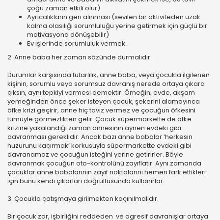
çoğu zaman etkili olur)
Ayrıcalıkların geri alınması (sevilen bir aktiviteden uzak
kalma olasılığı sorumluluğu yerine getirmek için güçlü bir
motivasyona dönüşebilir)
Ev işlerinde sorumluluk vermek.
2. Anne baba her zaman sözünde durmalıdır.
Durumlar karşısında tutarlılık, anne baba, veya çocukla ilgilenen
kişinin, sorumlu veya sorumsuz davranış nerede ortaya çıkara
çıksın, aynı tepkiyi vermesi demektir. Örneğin; evde, akşam
yemeğinden önce şeker isteyen çocuk, şekerini alamayınca
öfke krizi geçirir, anne hiç taviz vermez ve çocuğun öfkesini
tümüyle görmezlikten gelir. Çocuk süpermarkette de öfke
krizine yakalandığı zaman annesinin aynen evdeki gibi
davranması gereklidir. Ancak bazı anne babalar ‘herkesin
huzurunu kaçırmak’ korkusuyla süpermarkette evdeki gibi
davranamaz ve çocuğun isteğini yerine getirirler. Böyle
davranmak çocuğun oto-kontrolünü zayıflatır. Aynı zamanda
çocuklar anne babalarının zayıf noktalarını hemen fark ettikleri
için bunu kendi çıkarları doğrultusunda kullanırlar.
3. Çocukla çatışmaya girilmekten kaçınılmalıdır.
Bir çocuk zor, işbirliğini reddeden ve agresif davranışlar ortaya