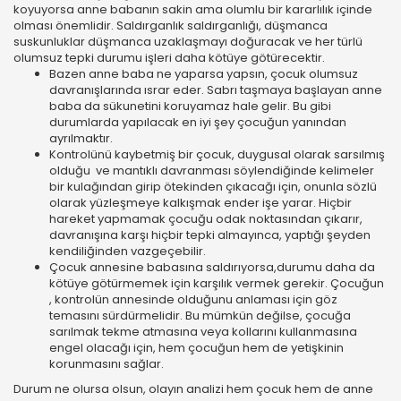
koyuyorsa anne babanın sakin ama olumlu bir kararlılık içinde
olması önemlidir. Saldırganlık saldırganlığı, düşmanca
suskunluklar düşmanca uzaklaşmayı doğuracak ve her türlü
olumsuz tepki durumu işleri daha kötüye götürecektir.
Bazen anne baba ne yaparsa yapsın, çocuk olumsuz
davranışlarında ısrar eder. Sabrı taşmaya başlayan anne
baba da sükunetini koruyamaz hale gelir. Bu gibi
durumlarda yapılacak en iyi şey çocuğun yanından
ayrılmaktır.
Kontrolünü kaybetmiş bir çocuk, duygusal olarak sarsılmış
olduğu ve mantıklı davranması söylendiğinde kelimeler
bir kulağından girip ötekinden çıkacağı için, onunla sözlü
olarak yüzleşmeye kalkışmak ender işe yarar. Hiçbir
hareket yapmamak çocuğu odak noktasından çıkarır,
davranışına karşı hiçbir tepki almayınca, yaptığı şeyden
kendiliğinden vazgeçebilir.
Çocuk annesine babasına saldırıyorsa,durumu daha da
kötüye götürmemek için karşılık vermek gerekir. Çocuğun
, kontrolün annesinde olduğunu anlaması için göz
temasını sürdürmelidir. Bu mümkün değilse, çocuğa
sarılmak tekme atmasına veya kollarını kullanmasına
engel olacağı için, hem çocuğun hem de yetişkinin
korunmasını sağlar.
Durum ne olursa olsun, olayın analizi hem çocuk hem de anne