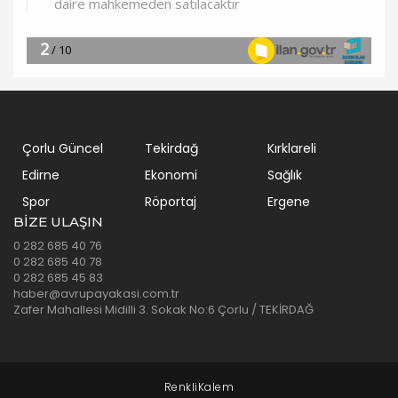
Çorlu Güncel
Tekirdağ
Kırklareli
Edirne
Ekonomi
Sağlık
Spor
Röportaj
Ergene
BIZE ULAŞIN
0 282 685 40 76
0 282 685 40 78
0 282 685 45 83
haber@avrupayakasi.com.tr
Zafer Mahallesi Midilli 3. Sokak No:6 Çorlu / TEKİRDAĞ
Çorlu Web Tasarım