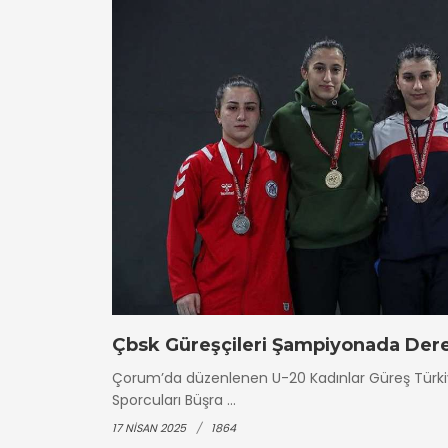
Çbsk Güreşçileri Şampiyonada Dere
Çorum’da düzenlenen U-20 Kadınlar Güreş Türk
Sporcuları Büşra ...
17 NISAN 2025
1864