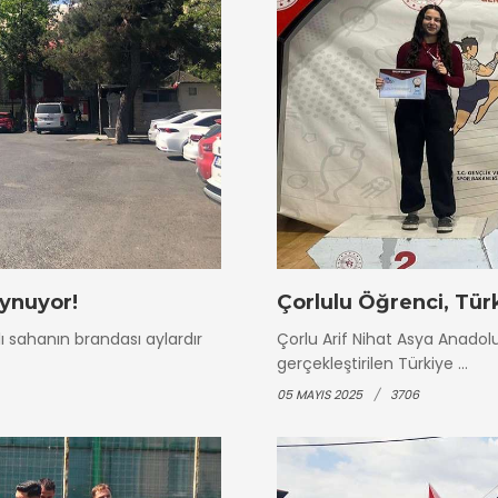
ynuyor!
Çorlulu Öğrenci, Tür
ı sahanın brandası aylardır
Çorlu Arif Nihat Asya Anadol
gerçekleştirilen Türkiye ...
05 MAYIS 2025
3706