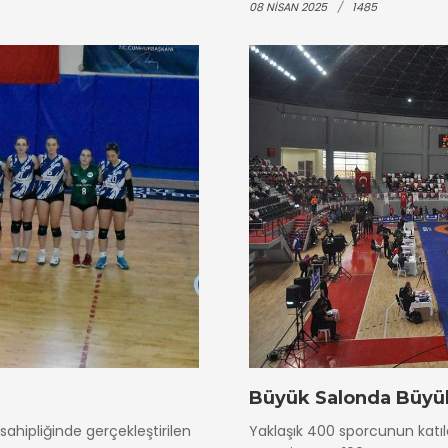
08 NISAN 2025
1485
Büyük Salonda Büyü
ahipliğinde gerçekleştirilen
Yaklaşık 400 sporcunun katıld