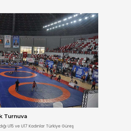
k Turnuva
ığı U15 ve U17 Kadınlar Türkiye Güreş