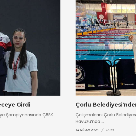
ceye Girdi
Çorlu Belediyesi'nden
iye Şampiyonasında ÇBSK
Çalışmalarını Çorlu Belediy
Havuzu’nda ...
14 NISAN 2025
1599