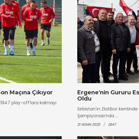
Son Maçına Çıkıyor
Ergene'nin Gururu E
Oldu
1947 play-off’lara kalmayı
Sırbistan'ın Zlatibor kenti
Şampiyonası’nda ...
21 NISAN 2025
2847