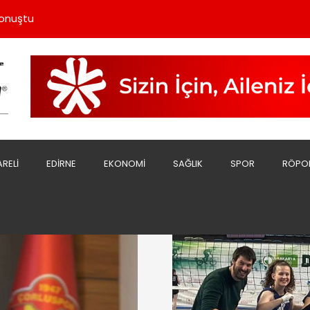
uzu Yoğun İlgi Görüyor
Konuştu
 Çekiyor
 Bakım Yapıldı
Olarak Görevi Bıraktı
uzu Yoğun İlgi Görüyor
Konuştu
ARELI
EDIRNE
EKONOMI
SAĞLIK
SPOR
RÖPO