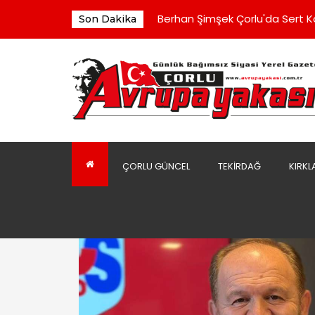
Ergene Yarı Olimpik Yüzme Hav
Berhan Şimşek Çorlu'da Sert 
Son Dakika
Kaldırımın Kirli Görüntüsü Tepki
Belediye Binasındaki Klimalara
Çorluspor 1947 Yönetimi Toplu 
Ergene Yarı Olimpik Yüzme Hav
Berhan Şimşek Çorlu'da Sert 
ÇORLU GÜNCEL
TEKIRDAĞ
KIRKL