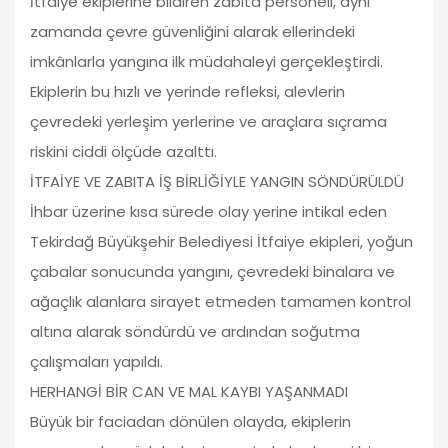
İtfaiye ekiplerine bildiren zabıta personeli, aynı
zamanda çevre güvenliğini alarak ellerindeki
imkânlarla yangına ilk müdahaleyi gerçekleştirdi.
Ekiplerin bu hızlı ve yerinde refleksi, alevlerin
çevredeki yerleşim yerlerine ve araçlara sıçrama
riskini ciddi ölçüde azalttı.
İTFAİYE VE ZABITA İŞ BİRLİĞİYLE YANGIN SÖNDÜRÜLDÜ
İhbar üzerine kısa sürede olay yerine intikal eden
Tekirdağ Büyükşehir Belediyesi İtfaiye ekipleri, yoğun
çabalar sonucunda yangını, çevredeki binalara ve
ağaçlık alanlara sirayet etmeden tamamen kontrol
altına alarak söndürdü ve ardından soğutma
çalışmaları yapıldı.
HERHANGİ BİR CAN VE MAL KAYBI YAŞANMADI
Büyük bir faciadan dönülen olayda, ekiplerin