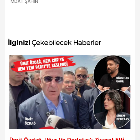
İMDAT ŞAHİN
İlginizi
Çekebilecek Haberler
Ümit Özdağ, Uğur Ve Dedetaş'ı Ziyaret Etti