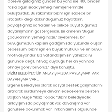
Göreve geldiğimiz günden bu yana ise 400 binden
fazla öğün sıcak yemeği hemşerilerimizle
buluşturduk. Bu rakamlar bizim için sadece bir
istatistik değil dokunduğumuz hayatların,
paylaştığımız sofraların ve birlikte büyüttüğümüz
dayanışmanın göstergesidir. Bir annenin ‘Bugün
çocuklarımın yemeği hazır.’ diyebilmesi, bir
büyüğümüzün kapısını çaldığımızda yüzünde oluşan
tebessüm, bizim için en büyük mutluluk ve en büyük
motivasyondur. Biz vatandaşımızın yalnızca iyi
gününde değil, ihtiyaç duyduğu her an yanında
olmayı görev biliyoruz.” diye konuştu.
BİZİM BELEDİYECİLİK ANLAYIŞIMIZDA PAYLAŞMAK VAR,
DAYANIŞMA VAR…
Ergene Belediyesi olarak sosyal destek çalışmalarını
artırarak sürdürmeye devam edeceklerini belirten
Başkan Müge Yıldız Topak, “Bizim belediyecilik
anlayışımızda paylaşmak var, dayanışma var,
gönüllere dokunmak var. İmkanlarımız ölçüsünde