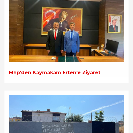
Mhp'den Kaymakam Erten'e Zi̇yaret