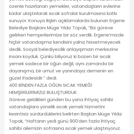
özenle hazırlanan yemekler, vatandaşların evlerine
kadar ulaştırılarak sıcak sofralar kurulmasına katkı
sunuyor. Konuya ilişkin açıklamalarda bulunan Ergene
Belediye Başkanı Müge Yıldız Topak, “Biz göreve
gelirken hemşerilerimize bir söz verdik. Ergene’mizde
hiçbir vatandaşımız kendisini yalnız hissetmeyecek
dedik. Sosyal belediyecilik anlayışımızın merkezine
insanı koyduk. Çünkü biliyoruz ki bazen bir sıcak
yemek sadece bir öğün değil, aynı zamanda bir
dayanışma, bir umut ve yanındayız demenin en
güzel ifadesidir.” dedi.
400 BİNDEN FAZLA ÖĞÜN SICAK YEMEĞİ
HEMŞERİLERİMİZLE BULUŞTURDUK
Göreve geldikleri günden bu yana ihtiyaç sahibi
vatandaşlara yönelik sıcak yemek hizmetini
kesintisiz sürdürdüklerini belirten Başkan Müge Yıldız
Topak, “Haftanın yedi günü 900’den fazla ihtiyaç
sahibi ailemizin sofrasına sıcak yemek ulaştırıyoruz.