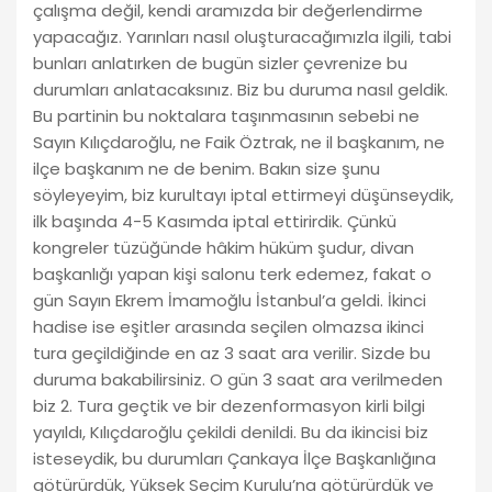
çalışma değil, kendi aramızda bir değerlendirme
yapacağız. Yarınları nasıl oluşturacağımızla ilgili, tabi
bunları anlatırken de bugün sizler çevrenize bu
durumları anlatacaksınız. Biz bu duruma nasıl geldik.
Bu partinin bu noktalara taşınmasının sebebi ne
Sayın Kılıçdaroğlu, ne Faik Öztrak, ne il başkanım, ne
ilçe başkanım ne de benim. Bakın size şunu
söyleyeyim, biz kurultayı iptal ettirmeyi düşünseydik,
ilk başında 4-5 Kasımda iptal ettirirdik. Çünkü
kongreler tüzüğünde hâkim hüküm şudur, divan
başkanlığı yapan kişi salonu terk edemez, fakat o
gün Sayın Ekrem İmamoğlu İstanbul’a geldi. İkinci
hadise ise eşitler arasında seçilen olmazsa ikinci
tura geçildiğinde en az 3 saat ara verilir. Sizde bu
duruma bakabilirsiniz. O gün 3 saat ara verilmeden
biz 2. Tura geçtik ve bir dezenformasyon kirli bilgi
yayıldı, Kılıçdaroğlu çekildi denildi. Bu da ikincisi biz
isteseydik, bu durumları Çankaya İlçe Başkanlığına
götürürdük, Yüksek Seçim Kurulu’na götürürdük ve