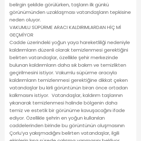
belirgin şekilde görülürken, taşların ilk günkü
görünümünden uzaklaşması vatandaşların tepkisine
neden oluyor.
VAKUMLU SÜPÜRME ARACI KALDIRIMLARDAN HİÇ Mİ
GEÇMİYOR
Cadde üzerindeki yoğun yaya hareketliliği nedeniyle
kaldırımların düzenli olarak temizlenmesi gerektiğini
belirten vatandaşlar, özellikle şehir merkezinde
bulunan kaldırımların daha sık bakım ve temizlikten
geçirilmesini istiyor. Vakumlu süpürme aracıyla
kaldırımların temizlenmesi gerektiğine dikkat çeken
vatandaşlar bu kirli görüntünün biran önce ortadan
kalkmasını istiyor. Vatandaşlar, kaldırım taşlarının
yıkanarak temizlenmesi halinde bölgenin daha
temiz ve estetik bir görünüme kavuşacağını ifade
ediyor. Özellikle şehrin en yoğun kullanılan
caddelerinden birinde bu görüntünün oluşmasının
Çorlu’ya yakışmadığını belirten vatandaşlar, ilgili
ekiplerin kısa sürede çalışma yapmasını bekliyor.