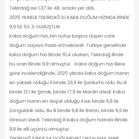
Tekirdağ ise 1,37 ile 48. sırada yer aldı.
2025 YILINDA TEKİRDAĞ İLİ KABA DOĞUM HIZINDA BİNDE
9,9 İLE 53. İL OLMUŞTUR.
Kaba doğum hızı, bin nüfus başına düşen canlı
doğum sayısını ifade etmektedir. Türkiye genelinde
kaba doğum hızı Binde 10,4 olurken, Tekirdağ ilinde
bu oran Binde 9,9 olmuştur. . Kaba doğum hızı illere
göre incelendiğinde, 2025 yılında kaba doğum hızının
en yüksek olduğu il binde 23,9 ile Şanlıurfa oldu. Bu ili
binde 21,1 ile Şırnak, binde 17,9 ile Mardin izledi. Kaba
doğum hızının en düşük olduğu il ise binde 6,6 ile
Zonguldak oldu. Bu ili binde 6,8 ile Bartın, binde 6,9 ile
Giresun izledi. Tekirdağ ili kaba doğum hızında Binde
9,9 ile elli üçüncü olmuştur.
TEKİRDAĞ İLİNDE İLK DOĞUMDAKİ ORTALAMA ANNE