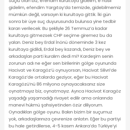
Suçlu olan biz, efendim kurultaya gidelim, e nasıl
gidelim, efendim Yargıtay’da temizde, gidebilmemiz
mümkün değil, varsayın ki kurultaya gittik. İki gün
sonra bir üye suç duyurusunda bulunsa yine tedbir
kararı verilecek. Bu şekliyle 26 Temmuz’a kadar
kurultaya gitmezsek CHP seçime giremez bu da
yalan. Deniz bey Erdal İnönü döneminde 3 kez
kurultaya gidildi, Erdal bey kazandı, Deniz bey ve
arkadaşları parti kuralım dedi mi? Kardeşim senin
zorunun adı ne eğer sen birilerinin gölge oyununda
Hacivat ve Karagöz’ü oynuyorsan, Hacivat Silivri’de
Karagöz’de ortalarda geziyor, eğer bu Hacivat
Karagözü’nü 86 milyona oynayacaksanız size
oynatmayız biz, oynatmayız. Ayrıca Hacivat Karagöz
yaşadığı yaşamadığı rivayet edilir ama onlarında
manevi hükmü şahsiyetinden özür diliyorum.
Oynadıkları gölge oyunu. Bakın bizim bir suçumuz
yok, arkadaşlarınıza çevrenize anlatın. Eğer bu partiyi
bu hale getirdilerse, 4-5 kasım Ankara’da Türkiye’yi