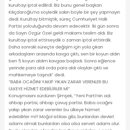
kurultayı iptal edilirdi. Biz bunu genel başkan
Kılıçdaroğlu’na söyledik sakın böyle bir şey yapmayın
dedi. Kurultay bitmiştik, süreç Cumhuriyet Halk
Partisi yolculuğunda devam edecektir. İki gün sonra
da Sayın Özgür Özel geldi makamı teslim aldı. Biz
kurultayı iptal ettirseydik o zaman iptal ettirirdik.
Daha sonraki süreçte değişim için yola çıkan
arkadaşların arasında kavga çıktı, sen bir koyun aldın
ben 5 koyun aldım kavgası başladı. Sonra eğlence
yerinde para aldı orda para aldı olayları çıktı ve
mahkemeye taşındı” dedi.
“BABA OCAĞINI YAKIP YIKAN ZARAR VERENLER BU
ÜLKEYE HİZMET EDEBİLİRLER Mİ”
Konuşmasını sürdüren Şimşek, “Yeni Parti’nin adı
ahbap partisi, ahbap çavuş partisi. Baba ocağını
yakıp yıkan zarar verenler bu ülkeye hizmet
edebilirler mi? Moğol istilası gibi, bunlardan devlet
adamı olmak bunlardan olsa olsa servet adamı olur.