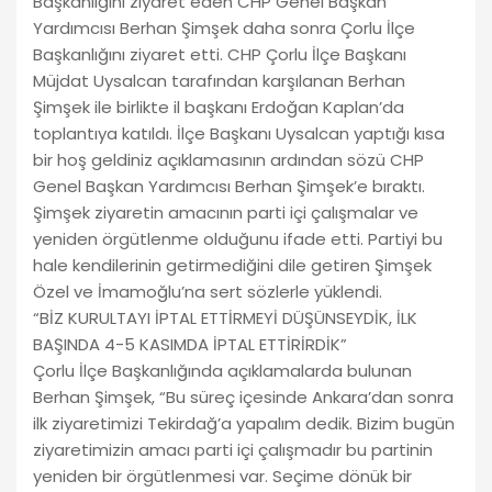
Başkanlığını ziyaret eden CHP Genel Başkan
Yardımcısı Berhan Şimşek daha sonra Çorlu İlçe
Başkanlığını ziyaret etti. CHP Çorlu İlçe Başkanı
Müjdat Uysalcan tarafından karşılanan Berhan
Şimşek ile birlikte il başkanı Erdoğan Kaplan’da
toplantıya katıldı. İlçe Başkanı Uysalcan yaptığı kısa
bir hoş geldiniz açıklamasının ardından sözü CHP
Genel Başkan Yardımcısı Berhan Şimşek’e bıraktı.
Şimşek ziyaretin amacının parti içi çalışmalar ve
yeniden örgütlenme olduğunu ifade etti. Partiyi bu
hale kendilerinin getirmediğini dile getiren Şimşek
Özel ve İmamoğlu’na sert sözlerle yüklendi.
“BİZ KURULTAYI İPTAL ETTİRMEYİ DÜŞÜNSEYDİK, İLK
BAŞINDA 4-5 KASIMDA İPTAL ETTİRİRDİK”
Çorlu İlçe Başkanlığında açıklamalarda bulunan
Berhan Şimşek, “Bu süreç içesinde Ankara’dan sonra
ilk ziyaretimizi Tekirdağ’a yapalım dedik. Bizim bugün
ziyaretimizin amacı parti içi çalışmadır bu partinin
yeniden bir örgütlenmesi var. Seçime dönük bir