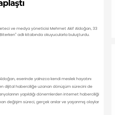
aplaştı
gazeteci ve medya yöneticisi Mehmet Akif Aldoğan, 33
p Biterken" adlı kitabında okuyucularla buluşturdu.
Aldoğan, eserinde yalnızca kendi meslek hayatını
rden dijital haberciliğe uzanan dönüşüm sürecini de
anyolarının yapıldığı dönemlerden internet haberciliği
nan değişim süreci, gerçek anılar ve yaşanmış olaylar