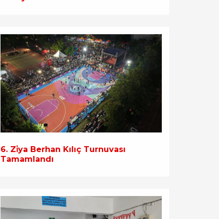
6. Zi̇ya Berhan Kılıç Turnuvası
Tamamlandı