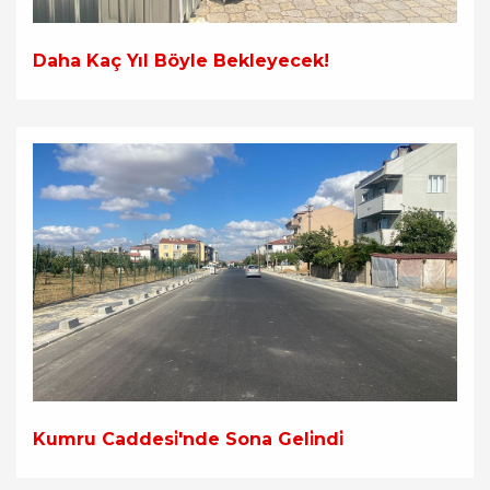
Daha Kaç Yıl Böyle Bekleyecek!
Kumru Caddesi̇'nde Sona Geli̇ndi̇