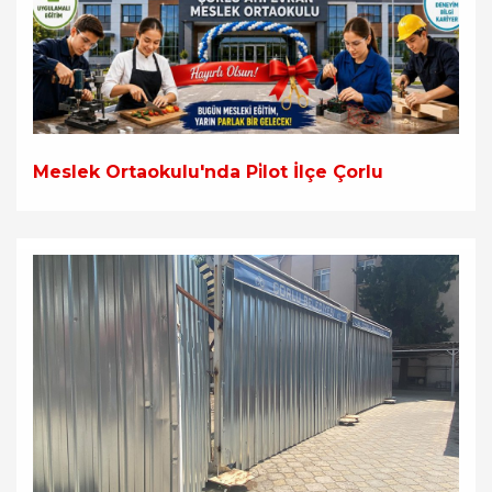
Meslek Ortaokulu'nda Pi̇lot İlçe Çorlu