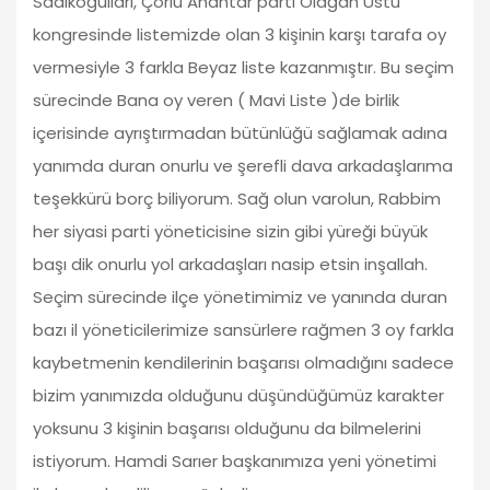
Sadıkoğulları, Çorlu Anahtar parti Olağan Üstü
kongresinde listemizde olan 3 kişinin karşı tarafa oy
vermesiyle 3 farkla Beyaz liste kazanmıştır. Bu seçim
sürecinde Bana oy veren ( Mavi Liste )de birlik
içerisinde ayrıştırmadan bütünlüğü sağlamak adına
yanımda duran onurlu ve şerefli dava arkadaşlarıma
teşekkürü borç biliyorum. Sağ olun varolun, Rabbim
her siyasi parti yöneticisine sizin gibi yüreği büyük
başı dik onurlu yol arkadaşları nasip etsin inşallah.
Seçim sürecinde ilçe yönetimimiz ve yanında duran
bazı il yöneticilerimize sansürlere rağmen 3 oy farkla
kaybetmenin kendilerinin başarısı olmadığını sadece
bizim yanımızda olduğunu düşündüğümüz karakter
yoksunu 3 kişinin başarısı olduğunu da bilmelerini
istiyorum. Hamdi Sarıer başkanımıza yeni yönetimi