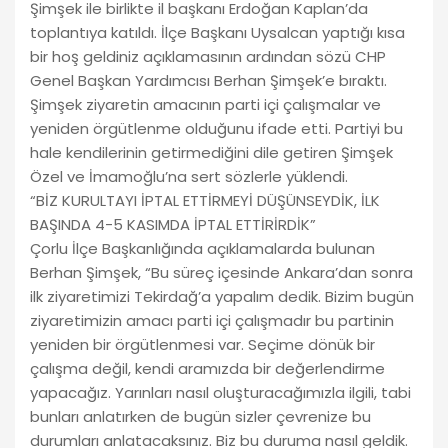
Şimşek ile birlikte il başkanı Erdoğan Kaplan’da
toplantıya katıldı. İlçe Başkanı Uysalcan yaptığı kısa
bir hoş geldiniz açıklamasının ardından sözü CHP
Genel Başkan Yardımcısı Berhan Şimşek’e bıraktı.
Şimşek ziyaretin amacının parti içi çalışmalar ve
yeniden örgütlenme olduğunu ifade etti. Partiyi bu
hale kendilerinin getirmediğini dile getiren Şimşek
Özel ve İmamoğlu’na sert sözlerle yüklendi.
“BİZ KURULTAYI İPTAL ETTİRMEYİ DÜŞÜNSEYDİK, İLK
BAŞINDA 4-5 KASIMDA İPTAL ETTİRİRDİK”
Çorlu İlçe Başkanlığında açıklamalarda bulunan
Berhan Şimşek, “Bu süreç içesinde Ankara’dan sonra
ilk ziyaretimizi Tekirdağ’a yapalım dedik. Bizim bugün
ziyaretimizin amacı parti içi çalışmadır bu partinin
yeniden bir örgütlenmesi var. Seçime dönük bir
çalışma değil, kendi aramızda bir değerlendirme
yapacağız. Yarınları nasıl oluşturacağımızla ilgili, tabi
bunları anlatırken de bugün sizler çevrenize bu
durumları anlatacaksınız. Biz bu duruma nasıl geldik.