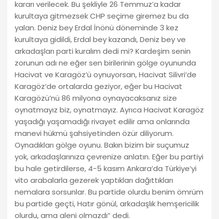
kararı verilecek. Bu şekliyle 26 Temmuz’a kadar
kurultaya gitmezsek CHP seçime giremez bu da
yalan. Deniz bey Erdal İnönü döneminde 3 kez
kurultaya gidildi, Erdal bey kazandı, Deniz bey ve
arkadaşları parti kuralım dedi mi? Kardeşim senin
zorunun adı ne eğer sen birilerinin gölge oyununda
Hacivat ve Karagöz’ü oynuyorsan, Hacivat Silivri’de
Karagöz’de ortalarda geziyor, eğer bu Hacivat
Karagözü’nü 86 milyona oynayacaksanız size
oynatmayız biz, oynatmayız. Ayrıca Hacivat Karagöz
yaşadığı yaşamadığı rivayet edilir ama onlarında
manevi hükmü şahsiyetinden özür diliyorum.
Oynadıkları gölge oyunu. Bakın bizim bir suçumuz
yok, arkadaşlarınıza çevrenize anlatın. Eğer bu partiyi
bu hale getirdilerse, 4-5 kasım Ankara’da Türkiye’yi
vito arabalarla gezerek yaptıkları dağıttıkları
nemalara sorsunlar. Bu partide olurdu benim ömrüm
bu partide geçti, Hatır gönül, arkadaşlık hemşericilik
olurdu, ama aleni olmazdı” dedi.