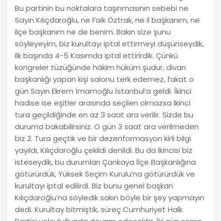
Bu partinin bu noktalara taşınmasının sebebi ne
Sayın Kılıçdaroğlu, ne Faik Öztrak, ne il başkanım, ne
ilçe başkanım ne de benim. Bakın size şunu
söyleyeyim, biz kurultayı iptal ettirmeyi düşünseydik,
ilk başında 4-5 Kasımda iptal ettirirdik. Çünkü
kongreler tüzüğünde hâkim hüküm şudur, divan
başkanlığı yapan kişi salonu terk edemez, fakat o
gün Sayın Ekrem İmamoğlu İstanbul’a geldi. İkinci
hadise ise eşitler arasında seçilen olmazsa ikinci
tura geçildiğinde en az 3 saat ara verilir. Sizde bu
duruma bakabilirsiniz. O gün 3 saat ara verilmeden
biz 2. Tura geçtik ve bir dezenformasyon kirli bilgi
yayıldı, Kılıçdaroğlu çekildi denildi. Bu da ikincisi biz
isteseydik, bu durumları Çankaya İlçe Başkanlığına
götürürdük, Yüksek Seçim Kurulu’na götürürdük ve
kurultayı iptal edilirdi. Biz bunu genel başkan
Kılıçdaroğlu’na söyledik sakın böyle bir şey yapmayın
dedi. Kurultay bitmiştik, süreç Cumhuriyet Halk