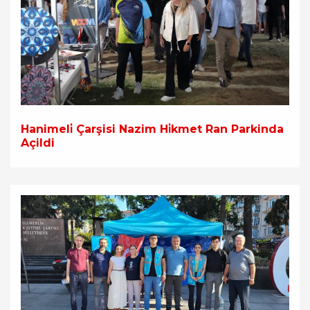
Hanimeli̇ Çarşisi Nazim Hi̇kmet Ran Parkinda
Açildi