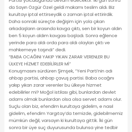
Partisi yolculuğunda devam edecektir. İki gün sonra
da Sayın Özgür Özel geldi makamı teslim aldı. Biz
kurultayı iptal ettirseydik o zaman iptal ettirirdik.
Daha sonraki süreçte değişim için yola çıkan
arkadaşların arasında kavga çıktı, sen bir koyun aldın
ben 5 koyun aldım kavgası başladı. Sonra eğlence
yerinde para aldı orda para aldı olayları çıktı ve
mahkemeye taşındı” dedi.
“BABA OCAĞINI YAKIP YIKAN ZARAR VERENLER BU
ÜLKEYE HİZMET EDEBİLİRLER Mİ”
Konuşmasını sürdüren Şimşek, “Yeni Parti’nin adı
ahbap partisi, ahbap çavuş partisi. Baba ocağını
yakıp yıkan zarar verenler bu ülkeye hizmet
edebilirler mi? Moğol istilası gibi, bunlardan devlet
adamı olmak bunlardan olsa olsa servet adamı olur.
Suçlu olan biz, efendim kurultaya gidelim, e nasıl
gidelim, efendim Yargıtay’da temizde, gidebilmemiz
mümkün değil, varsayın ki kurultaya gittik. İki gün
sonra bir üye suç duyurusunda bulunsa yine tedbir