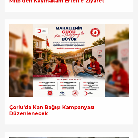
Mhp'den Kaymakam Erten'e Zi̇yaret
Çorlu'da Kan Bağışı Kampanyası
Düzenlenecek