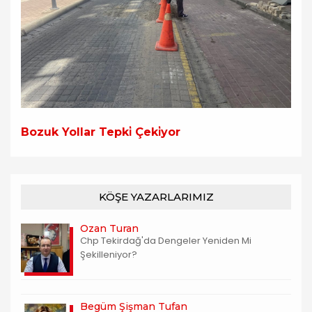
Bozuk Yollar Tepki̇ Çeki̇yor
KÖŞE YAZARLARIMIZ
Ozan Turan
Chp Tekirdağ'da Dengeler Yeniden Mi
Şekilleniyor?
Begüm Şişman Tufan