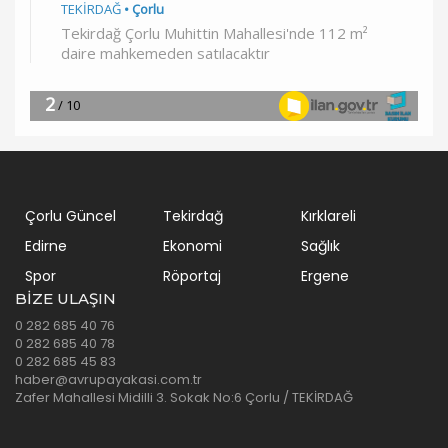
Çorlu Güncel
Tekirdağ
Kırklareli
Edirne
Ekonomi
Sağlık
Spor
Röportaj
Ergene
BIZE ULAŞIN
0 282 685 40 76
0 282 685 40 78
0 282 685 45 83
haber@avrupayakasi.com.tr
Zafer Mahallesi Midilli 3. Sokak No:6 Çorlu / TEKİRDAĞ