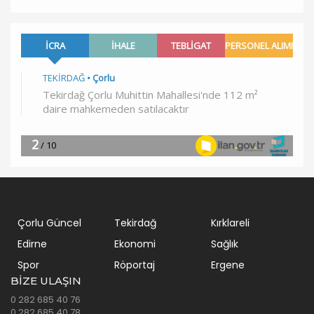
Çorlu Güncel
Tekirdağ
Kırklareli
Edirne
Ekonomi
Sağlık
Spor
Röportaj
Ergene
BIZE ULAŞIN
0 282 685 40 76
0 282 685 40 78