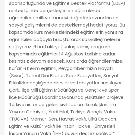
sponsorluğunda ve Eğitime Destek Platformu (EDEP)
rehberliğinde gerçekleştirilen eğitimlerde
öğrencilere milli ve manevi değerler kazandırırken
sosyal gelişimlerini de desteklemeyi hedefliyoruz. Bu
kapsamda kurs merkezlerindeki eğitimlerin yanı sıra
öğrencileri doğayla buluşturarak sosyalleşmelerini
sağlıyoruz. 6 haftalık yoğunlaştırılmış program
kapsamında eğitimler 14 Ağustos tarihine kadar
kesintisiz devam edecek. Kurslarda öğrencilerimize,
Kur'an-ı Kerim eğitimi, Peygamberimizin Hayatı
(Siyer), Temel Dini Bilgiler, Spor Faaliyetleri, Sosyal
Etkinlikler başlığında dersler ve faaliyetler sunuluyor.
Çorlu İlçe Milli Eğitim Müdürlüğü ve Gençlik ve Spor
İlçe Müdürlüğü koordinasyonunda yürütülen projeye
Türkiye'nin önde gelen sivil toplum kuruluşları İlim
Yayma Cemiyeti, Yedi Hilal, Türkiye Gençlik Vakfı
(TÜGVA), Memur-Sen, Hayrat Vakfı, Ülkü Ocakları
Eğitim ve Kültür Vakfı ile İnsan Hak ve Hürriyetleri
İnsani Yardım Vakfı (İHH) büyük destek sağlıyor”