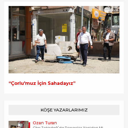
“Çorlu'muz İçin Sahadayız”
KÖŞE YAZARLARIMIZ
Ozan Turan
Chp Tekirdağ'da Dengeler Yeniden Mi