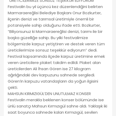
“ÜRETİCİLERİMİZE SONSUZ TEŞEKKÜR EDİYORUM”
Festivalin bu yıl üçüncü kez düzenlendiğini belirten
Marmaraereğlisi Belediye Başkanı Onur Bozkurter,
ilçenin denizi ve tarımsal üretimiyle önemli bir
potansiyele sahip olduğunu ifade etti. Bozkurter,
“Biliyorsunuz ki Marmaraereğlisi denizi, tarımı ile bir
başka güzelliğe sahip. Bu yılki festivalimize
bölgemizde karpuz yetiştiren ve destek veren tüm
üreticilerimize sonsuz teşekkür ediyorum” dedi.
Festival kapsamında ilçede karpuz üretimine emek
veren üreticilere plaket takdim edildi. Plaket alan
üreticilerden Ali İhsan Gören ise 27 kilogram
ağırlığındaki dev karpuzunu sahnede sergiledi.
Gören’in karpuzu vatandaşların da yoğun ilgisini
çekti.
MAHSUN KIRMIZIGÜL’DEN UNUTULMAZ KONSER
Festivalin merakla beklenen konser bölümünde ise
ünlü sanatçı Mahsun Kırmızıgül sahne aldı. Yaklaşık iki
saat boyunca sahnede kalan Kırmızıgül, sevilen