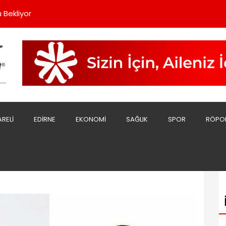
rde Dayanışmayı Büyütüyoruz”
 Bekliyor
Sert Açıklama;
sını Yaptı
şladı
rde Dayanışmayı Büyütüyoruz”
 Bekliyor
ARELI
EDIRNE
EKONOMI
SAĞLIK
SPOR
RÖPO