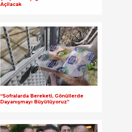
Açilacak
“Sofralarda Bereketi, Gönüllerde
Dayanışmayı Büyütüyoruz”