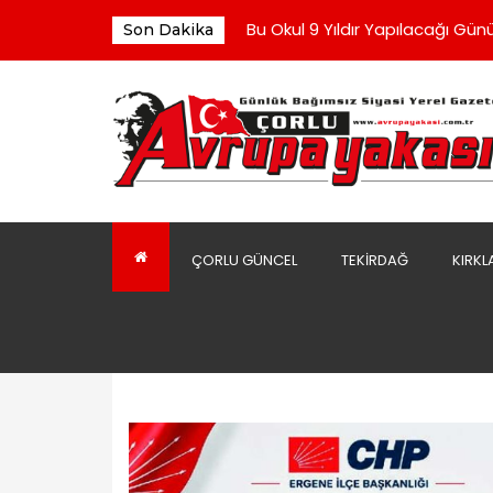
“Sofralarda Bereketi, Gönülle
Bu Okul 9 Yıldır Yapılacağı Günü
Son Dakika
Çorluspor 1947 Yönetiminden 
Yeni Parti Yönetimi İlk Toplantı
Kaldırım Taşları Döşenmeye Ba
“Sofralarda Bereketi, Gönülle
Bu Okul 9 Yıldır Yapılacağı Günü
ÇORLU GÜNCEL
TEKIRDAĞ
KIRKL