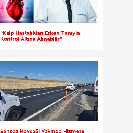
“Kalp Hastalıkları Erken Tanıyla
Kontrol Altına Alınabilir”
Şahpaz Kavşaği Yakinda Hi̇zmete