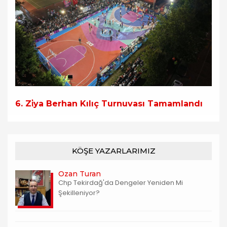
6. Zi̇ya Berhan Kılıç Turnuvası Tamamlandı
KÖŞE YAZARLARIMIZ
Ozan Turan
Chp Tekirdağ'da Dengeler Yeniden Mi
Şekilleniyor?