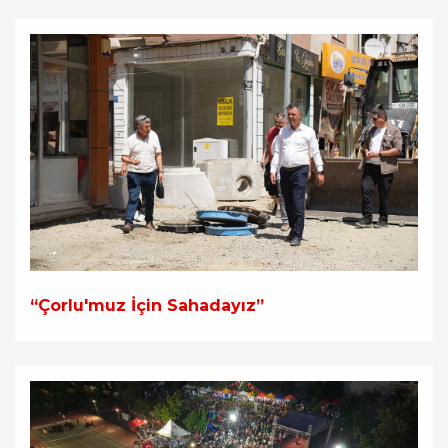
“Çorlu'muz İçin Sahadayız”