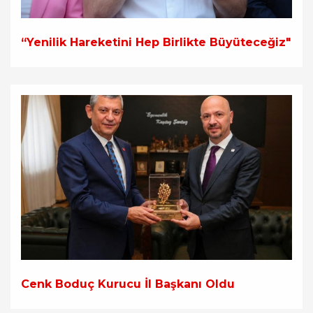
“Yenilik Hareketini Hep Birlikte Büyüteceğiz"
Cenk Boduç Kurucu İl Başkanı Oldu