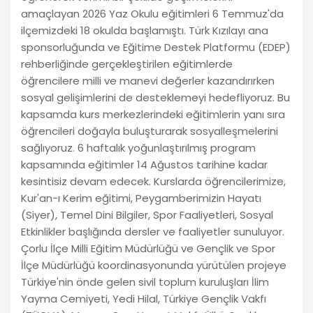
amaçlayan 2026 Yaz Okulu eğitimleri 6 Temmuz'da
ilçemizdeki 18 okulda başlamıştı. Türk Kızılayı ana
sponsorluğunda ve Eğitime Destek Platformu (EDEP)
rehberliğinde gerçekleştirilen eğitimlerde
öğrencilere milli ve manevi değerler kazandırırken
sosyal gelişimlerini de desteklemeyi hedefliyoruz. Bu
kapsamda kurs merkezlerindeki eğitimlerin yanı sıra
öğrencileri doğayla buluşturarak sosyalleşmelerini
sağlıyoruz. 6 haftalık yoğunlaştırılmış program
kapsamında eğitimler 14 Ağustos tarihine kadar
kesintisiz devam edecek. Kurslarda öğrencilerimize,
Kur'an-ı Kerim eğitimi, Peygamberimizin Hayatı
(Siyer), Temel Dini Bilgiler, Spor Faaliyetleri, Sosyal
Etkinlikler başlığında dersler ve faaliyetler sunuluyor.
Çorlu İlçe Milli Eğitim Müdürlüğü ve Gençlik ve Spor
İlçe Müdürlüğü koordinasyonunda yürütülen projeye
Türkiye'nin önde gelen sivil toplum kuruluşları İlim
Yayma Cemiyeti, Yedi Hilal, Türkiye Gençlik Vakfı