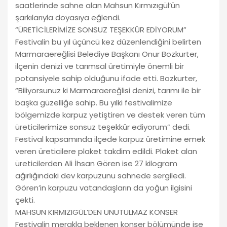
saatlerinde sahne alan Mahsun Kırmızıgül’ün
şarkılarıyla doyasıya eğlendi.
“ÜRETİCİLERİMİZE SONSUZ TEŞEKKÜR EDİYORUM”
Festivalin bu yıl üçüncü kez düzenlendiğini belirten
Marmaraereğlisi Belediye Başkanı Onur Bozkurter,
ilçenin denizi ve tarımsal üretimiyle önemli bir
potansiyele sahip olduğunu ifade etti. Bozkurter,
“Biliyorsunuz ki Marmaraereğlisi denizi, tarımı ile bir
başka güzelliğe sahip. Bu yılki festivalimize
bölgemizde karpuz yetiştiren ve destek veren tüm
üreticilerimize sonsuz teşekkür ediyorum” dedi.
Festival kapsamında ilçede karpuz üretimine emek
veren üreticilere plaket takdim edildi. Plaket alan
üreticilerden Ali İhsan Gören ise 27 kilogram
ağırlığındaki dev karpuzunu sahnede sergiledi.
Gören’in karpuzu vatandaşların da yoğun ilgisini
çekti.
MAHSUN KIRMIZIGÜL’DEN UNUTULMAZ KONSER
Festivalin merakla beklenen konser bölümünde ise