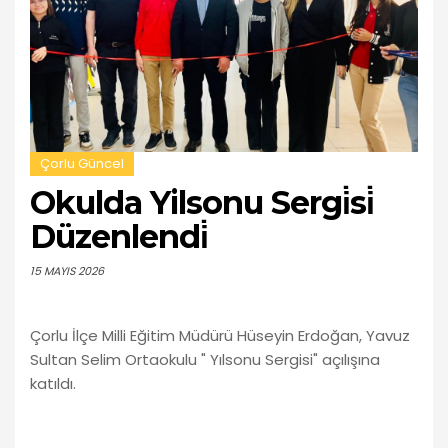
Çorlu Güncel
Okulda Yilsonu Sergi̇si̇
Düzenlendi̇
15 MAYIS 2026
Çorlu İlçe Milli Eğitim Müdürü Hüseyin Erdoğan, Yavuz
Sultan Selim Ortaokulu " Yılsonu Sergisi" açılışına
katıldı.