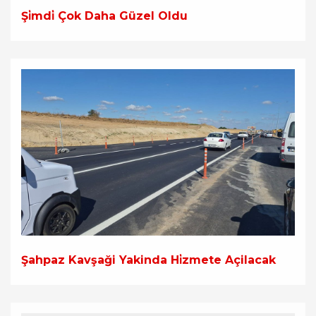
Şi̇mdi̇ Çok Daha Güzel Oldu
Şahpaz Kavşaği Yakinda Hi̇zmete Açilacak