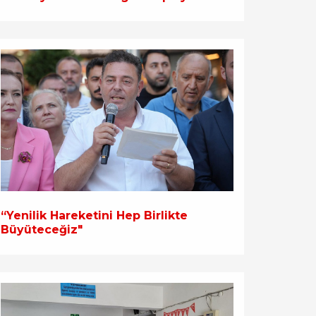
“Yenilik Hareketini Hep Birlikte
Büyüteceğiz"