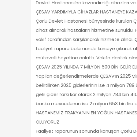
Devlet Hastanesi’ne kazandırdığı cihazları ve c
ÇESAV YARDIMIYLA CİHAZLAR HASTANEYE KAZA
Çorlu Devlet Hastanesi bünyesinde kurulan Çor
cihaz alınarak hastaların hizmetine sunuldu. Fa
vakıf tarafından karşılanarak hizmete alındı
faaliyet raporu bölümünde kürsüye çıkarak alına
mütevelli heyetine anlattı. Vakıfa destek olan
ÇESAV 2025 YILINDA 7 MİLYON 500 BİN GELİR EL
Yapılan değerlendirmelerde ÇESAV’ın 2025 yılı
belirtilirken 2025 giderlerinin ise 4 milyon 789 
gelir gider farkı kar olarak 2 milyon 784 bin 410 
banka mevcudunun ise 2 milyon 653 bin lira o
HASTANEMİZ TRAKYA’NIN EN YOĞUN HASTANES
OLUYORUZ
Faaliyet raporunun sonunda konuşan Çorlu D