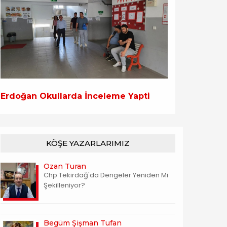
Erdoğan Okullarda İnceleme Yapti
KÖŞE YAZARLARIMIZ
Ozan Turan
Chp Tekirdağ'da Dengeler Yeniden Mi
Şekilleniyor?
Begüm Şişman Tufan