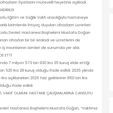
ihazların fiyatlarını mütevelli heyetine açıkladı.
NDIRILDI
lu Eğitim ve Sağlık Vakfı aracılığıyla hastaneye
rklı birimlerde ihtiyaç duyulan cihazların ücretleri
. Çorlu Devlet Hastanesi Başhekimi Mustafa Doğan
n cihazları bir bir sıraladı ve ücretlerini de
 iş insanlarının isimleri de sunumda yer aldı.
DE ETTİ
nda 7 milyon 573 bin 930 lira 35 kuruş elde ettiği
bin 520 lira 28 kuruş olduğu ifade edildi. 2025 yılında
lira açıklanırken 2025 faiz gelirlerinin 850 bin lira
lduğu ifade edildi.
İ, VAKIF OLARAK HASTANE ÇALIŞMALARINA CANSUYU
evlet Hastanesi Başhekimi Mustafa Doğan, “Vakfımız