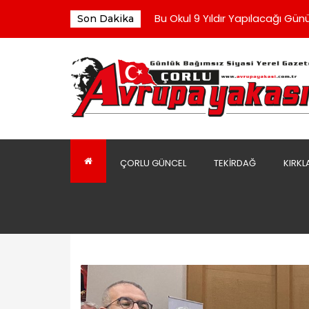
“Sofralarda Bereketi, Gönülle
Bu Okul 9 Yıldır Yapılacağı Günü
Son Dakika
Çorluspor 1947 Yönetiminden 
Yeni Parti Yönetimi İlk Toplantı
Kaldırım Taşları Döşenmeye Ba
“Sofralarda Bereketi, Gönülle
Bu Okul 9 Yıldır Yapılacağı Günü
ÇORLU GÜNCEL
TEKIRDAĞ
KIRKL