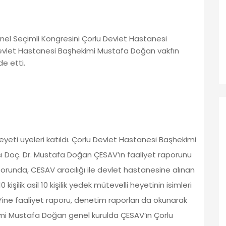
enel Seçimli Kongresini Çorlu Devlet Hastanesi
 Devlet Hastanesi Başhekimi Mustafa Doğan vakfın
e etti.
eyeti üyeleri katıldı. Çorlu Devlet Hastanesi Başhekimi
ı Doç. Dr. Mustafa Doğan ÇESAV’ın faaliyet raporunu
runda, CESAV aracılığı ile devlet hastanesine alınan
işilik asil 10 kişilik yedek mütevelli heyetinin isimleri
 Yine faaliyet raporu, denetim raporları da okunarak
kimi Mustafa Doğan genel kurulda ÇESAV’ın Çorlu