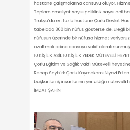
hastane çalışmalarına cansuyu oluyor. Hizm
Toplam ameliyat sayısı poliklinik sayısı acil b
Trakya’da en fazla hastane Çorlu Devlet Hast
tabelada 300 bin nüfus gösterse de, Ereğli biz
nüfusun üzerinde bir nüfusa hizmet veriyoruz
azaltmak adına cansuyu vakıf olarak sunmuş
10 KİŞİLİK ASİL 10 KİŞİLİK YEDEK MÜTEVELLİ HE
Çorlu Eğitim ve Sağlık Vakfı Mütevelli heyetine 10
Recep Soytürk Çorlu Kaymakamı Niyazi Erten 
başkanları iş insanlarının yer aldığı mütevelli
İMDAT ŞAHİN