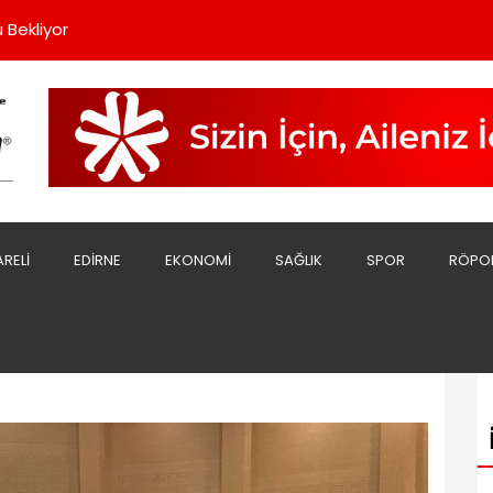
rde Dayanışmayı Büyütüyoruz”
 Bekliyor
Sert Açıklama;
sını Yaptı
şladı
rde Dayanışmayı Büyütüyoruz”
 Bekliyor
ARELI
EDIRNE
EKONOMI
SAĞLIK
SPOR
RÖPO