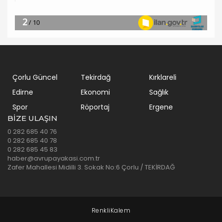
Çorlu Güncel
Tekirdağ
Kırklareli
Edirne
Ekonomi
Sağlık
Spor
Röportaj
Ergene
BIZE ULAŞIN
0 282 685 40 76
0 282 685 40 78
0 282 685 45 83
haber@avrupayakasi.com.tr
Zafer Mahallesi Midilli 3. Sokak No:6 Çorlu / TEKİRDAĞ
Çorlu Web Tasarım