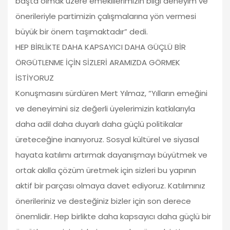
başta olmak üzere emeklilerimizin bilgi deneyim ve
önerileriyle partimizin çalışmalarına yön vermesi
büyük bir önem taşımaktadır” dedi.
HEP BİRLİKTE DAHA KAPSAYICI DAHA GÜÇLÜ BİR
ÖRGÜTLENME İÇİN SİZLERİ ARAMIZDA GÖRMEK
İSTİYORUZ
Konuşmasını sürdüren Mert Yılmaz, “Yılların emeğini
ve deneyimini siz değerli üyelerimizin katkılarıyla
daha adil daha duyarlı daha güçlü politikalar
üreteceğine inanıyoruz. Sosyal kültürel ve siyasal
hayata katılımı artırmak dayanışmayı büyütmek ve
ortak akılla çözüm üretmek için sizleri bu yapının
aktif bir parçası olmaya davet ediyoruz. Katılımınız
önerileriniz ve desteğiniz bizler için son derece
önemlidir. Hep birlikte daha kapsayıcı daha güçlü bir