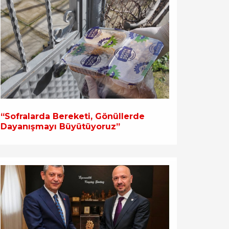
“Sofralarda Bereketi, Gönüllerde
Dayanışmayı Büyütüyoruz”