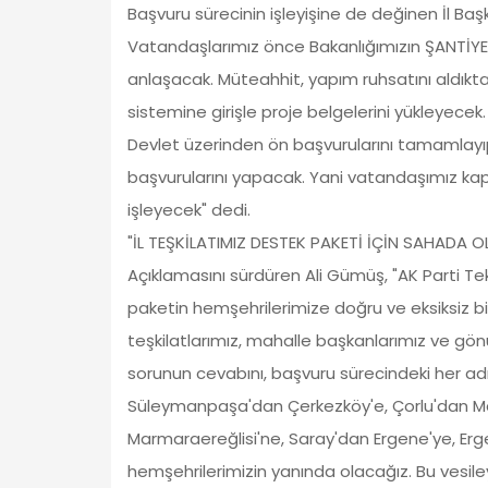
Başvuru sürecinin işleyişine de değinen İl Ba
Vatandaşlarımız önce Bakanlığımızın ŞANTİYE-M
anlaşacak. Müteahhit, yapım ruhsatını aldık
sistemine girişle proje belgelerini yükleyecek
Devlet üzerinden ön başvurularını tamamlayıp
başvurularını yapacak. Yani vatandaşımız kapı 
işleyecek" dedi.
"İL TEŞKİLATIMIZ DESTEK PAKETİ İÇİN SAHADA 
Açıklamasını sürdüren Ali Gümüş, "AK Parti Tek
paketin hemşehrilerimize doğru ve eksiksiz bi
teşkilatlarımız, mahalle başkanlarımız ve gönül
sorunun cevabını, başvuru sürecindeki her ad
Süleymanpaşa'dan Çerkezköy'e, Çorlu'dan Mal
Marmaraereğlisi'ne, Saray'dan Ergene'ye, Erg
hemşehrilerimizin yanında olacağız. Bu vesil