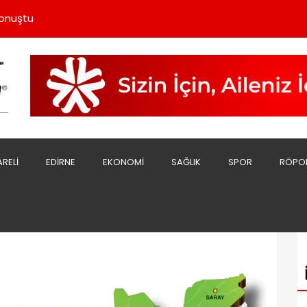
uzu Yoğun İlgi Görüyor
Konuştu
 Çekiyor
 Bakım Yapıldı
Olarak Görevi Bıraktı
uzu Yoğun İlgi Görüyor
Konuştu
ARELI
EDIRNE
EKONOMI
SAĞLIK
SPOR
RÖPO