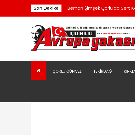
Ergene Yarı Olimpik Yüzme Hav
Berhan Şimşek Çorlu'da Sert 
Son Dakika
Kaldırımın Kirli Görüntüsü Tepki
Belediye Binasındaki Klimalara
Çorluspor 1947 Yönetimi Toplu 
Ergene Yarı Olimpik Yüzme Hav
Berhan Şimşek Çorlu'da Sert 
ÇORLU GÜNCEL
TEKIRDAĞ
KIRKL