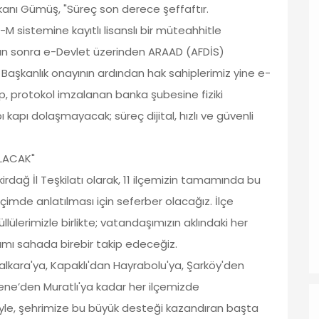
şkanı Gümüş, "Süreç son derece şeffaftır.
 sistemine kayıtlı lisanslı bir müteahhitle
tan sonra e-Devlet üzerinden ARAAD (AFDİS)
. Başkanlık onayının ardından hak sahiplerimiz yine e-
, protokol imzalanan banka şubesine fiziki
kapı dolaşmayacak; süreç dijital, hızlı ve güvenli
OLACAK"
irdağ İl Teşkilatı olarak, 11 ilçemizin tamamında bu
çimde anlatılması için seferber olacağız. İlçe
lülerimizle birlikte; vatandaşımızın aklındaki her
ımı sahada birebir takip edeceğiz.
kara'ya, Kapaklı'dan Hayrabolu'ya, Şarköy'den
ene’den Muratlı'ya kadar her ilçemizde
eyle, şehrimize bu büyük desteği kazandıran başta