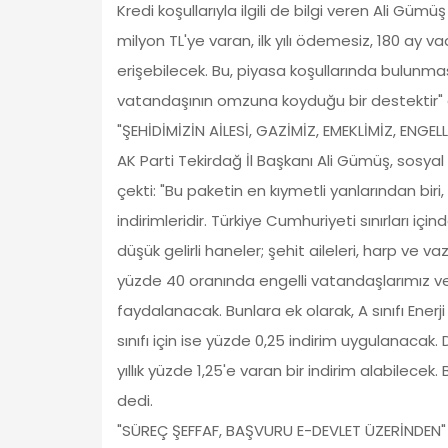
Kredi koşullarıyla ilgili de bilgi veren Ali Gümüş
milyon TL'ye varan, ilk yılı ödemesiz, 180 ay v
erişebilecek. Bu, piyasa koşullarında bulun
vatandaşının omzuna koyduğu bir destektir"
"ŞEHİDİMİZİN AİLESİ, GAZİMİZ, EMEKLİMİZ, ENGEL
AK Parti Tekirdağ İl Başkanı Ali Gümüş, sosyal
çekti: "Bu paketin en kıymetli yanlarından biri
indirimleridir. Türkiye Cumhuriyeti sınırları iç
düşük gelirli haneler; şehit aileleri, harp ve va
yüzde 40 oranında engelli vatandaşlarımız ve h
faydalanacak. Bunlara ek olarak, A sınıfı Enerji 
sınıfı için ise yüzde 0,25 indirim uygulanacak.
yıllık yüzde 1,25'e varan bir indirim alabilecek
dedi.
"SÜREÇ ŞEFFAF, BAŞVURU E-DEVLET ÜZERİNDEN"