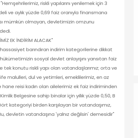
 "Hemşehrilerimiz, riskli yapılarını yenilemek için 3
adeli ve aylık yüzde 0,69 faiz oranıyla finansmana
ması mümkün olmayan, devletimizin omzunu
 dedi.
LİMİZ EK İNDİRİM ALACAK"
 hassasiyet barındıran indirim kategorilerine dikkat
, hükümetimizin sosyal devlet anlayışını yansıtan faiz
inde tek konutu riskli yapı olan vatandaşlarımız; orta ve
zife malulleri, dul ve yetimleri, emeklilerimiz, en az
ane reisi kadın olan ailelerimiz ek faiz indiriminden
Kimlik Belgesine sahip binalar için yıllık yüzde 0,50, B
 Dört kategoriyi birden karşılayan bir vatandaşımız,
. Bu, devletin vatandaşına 'yalnız değilsin' demesidir"