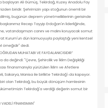
 başlayan Ali Gümüş, Tekirdağ, Kuzey Anadolu Fay
izden biridir. Şehrimizin yapı stoğunun önemli bir
 edilmiş, bugünün deprem yönetmeliklerinin gerisinde
başkanımız Recep Tayyip Erdoğan'ın liderliğinde,
ne, vatandaşımızın canını ve malını koruyacak somut
 Murat Kurum'un dün kamuoyuyla paylaştığı yeni kentsel
l örneğidir" dedi.
OĞRUDAN MUHATABI VE FAYDALANICISIDIR”
 da değindi: "Çevre, Şehircilik ve İklim Değişikliği
sı finansmanıyla yürütülen İklim ve Afetlere
eli, Sakarya, Manisa ile birlikte Tekirdağ'ı da kapsıyor.
 biri olan Tekirdağ, bu büyük dönüşüm hamlesinin
ükümetimizin Tekirdağ'a verdiği değerin somut bir
UN VADELİ FİNANSMAN"