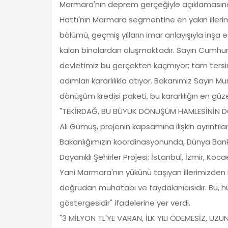
Marmara'nın deprem gerçeğiyle açıklamasına
Hattı'nın Marmara segmentine en yakın illerim
bölümü, geçmiş yılların imar anlayışıyla inşa
kalan binalardan oluşmaktadır. Sayın Cumhur
devletimiz bu gerçekten kaçmıyor; tam tersi
adımları kararlılıkla atıyor. Bakanımız Sayın
dönüşüm kredisi paketi, bu kararlılığın en güze
"TEKİRDAĞ, BU BÜYÜK DÖNÜŞÜM HAMLESİNİN D
Ali Gümüş, projenin kapsamına ilişkin ayrıntılara
Bakanlığımızın koordinasyonunda, Dünya Banka
Dayanıklı Şehirler Projesi; İstanbul, İzmir, Koca
Yani Marmara'nın yükünü taşıyan illerimizden
doğrudan muhatabı ve faydalanıcısıdır. Bu, h
göstergesidir" ifadelerine yer verdi.
"3 MİLYON TL'YE VARAN, İLK YILI ÖDEMESİZ, UZ