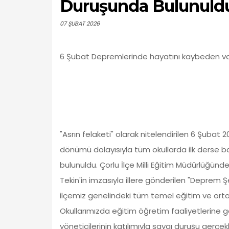
Duruşunda Bulunuld
07 ŞUBAT 2026
6 Şubat Depremlerinde hayatını kaybeden vat
"Asrın felaketi" olarak nitelendirilen 6 Şuba
dönümü dolayısıyla tüm okullarda ilk derse 
bulunuldu. Çorlu İlçe Milli Eğitim Müdürlüğünd
Tekin'in imzasıyla illere gönderilen "Deprem Ş
ilçemiz genelindeki tüm temel eğitim ve or
Okullarımızda eğitim öğretim faaliyetlerine 
yöneticilerinin katılımıyla saygı duruşu gerçe