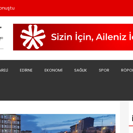
uzu Yoğun İlgi Görüyor
Konuştu
 Çekiyor
 Bakım Yapıldı
Olarak Görevi Bıraktı
uzu Yoğun İlgi Görüyor
Konuştu
ARELI
EDIRNE
EKONOMI
SAĞLIK
SPOR
RÖPO