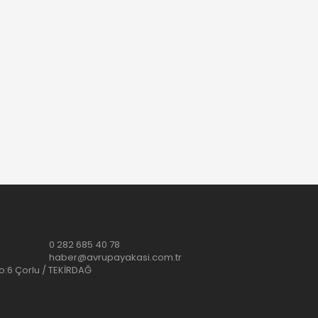
0 282 685 40 78
haber@avrupayakasi.com.tr
No:6 Çorlu / TEKİRDAĞ