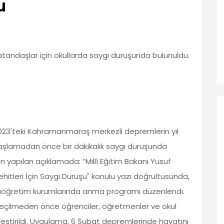
u
andaşlar için okullarda saygı duruşunda bulunuldu.
t 2023'teki Kahramanmaraş merkezli depremlerin yıl
başlamadan önce bir dakikalık saygı duruşunda
en yapılan açıklamada: “Millî Eğitim Bakanı Yusuf
ehitleri İçin Saygı Duruşu" konulu yazı doğrultusunda,
taöğretim kurumlarında anma programı düzenlendi.
geçilmeden önce öğrenciler, öğretmenler ve okul
kleştirildi. Uygulama, 6 Şubat depremlerinde hayatını