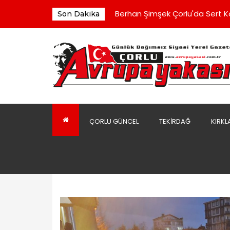
Ergene Yarı Olimpik Yüzme Hav
Berhan Şimşek Çorlu'da Sert 
Son Dakika
Kaldırımın Kirli Görüntüsü Tepki
Belediye Binasındaki Klimalara
Çorluspor 1947 Yönetimi Toplu 
Ergene Yarı Olimpik Yüzme Hav
Berhan Şimşek Çorlu'da Sert 
ÇORLU GÜNCEL
TEKIRDAĞ
KIRKL