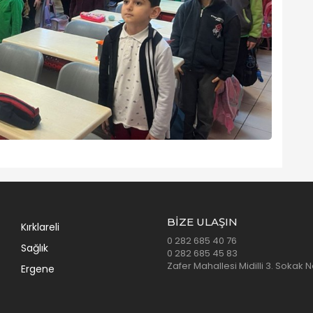
BIZE ULAŞIN
Kırklareli
0 282 685 40 76
Sağlık
0 282 685 45 83
Zafer Mahallesi Midilli 3. Sokak 
Ergene