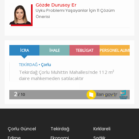
Gözde Durusoy Er
Uyku Problemi Yaşayanlar İçin 11 Çözüm
Önerisi
Çorlu Güncel
Tekirdağ
Kırklareli
Edirne
Ekonomi
Sağlık