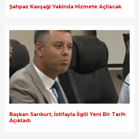
Şahpaz Kavşaği Yakinda Hi̇zmete Açilacak
Başkan Sarıkurt, İstifayla İlgili Yeni Bir Tarih
Açıkladı