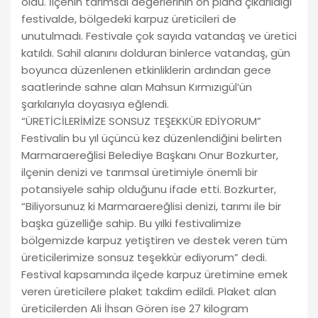
oldu. İlçenin tarımsal değerlerinin ön plana çıkarıldığı
festivalde, bölgedeki karpuz üreticileri de
unutulmadı. Festivale çok sayıda vatandaş ve üretici
katıldı. Sahil alanını dolduran binlerce vatandaş, gün
boyunca düzenlenen etkinliklerin ardından gece
saatlerinde sahne alan Mahsun Kırmızıgül’ün
şarkılarıyla doyasıya eğlendi.
“ÜRETİCİLERİMİZE SONSUZ TEŞEKKÜR EDİYORUM”
Festivalin bu yıl üçüncü kez düzenlendiğini belirten
Marmaraereğlisi Belediye Başkanı Onur Bozkurter,
ilçenin denizi ve tarımsal üretimiyle önemli bir
potansiyele sahip olduğunu ifade etti. Bozkurter,
“Biliyorsunuz ki Marmaraereğlisi denizi, tarımı ile bir
başka güzelliğe sahip. Bu yılki festivalimize
bölgemizde karpuz yetiştiren ve destek veren tüm
üreticilerimize sonsuz teşekkür ediyorum” dedi.
Festival kapsamında ilçede karpuz üretimine emek
veren üreticilere plaket takdim edildi. Plaket alan
üreticilerden Ali İhsan Gören ise 27 kilogram