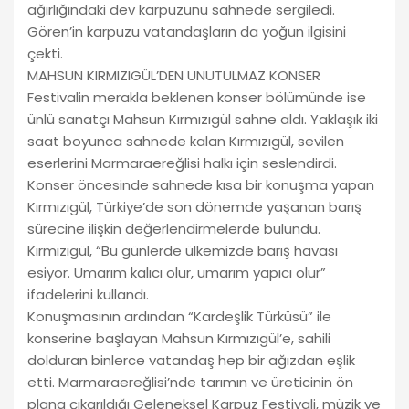
ağırlığındaki dev karpuzunu sahnede sergiledi.
Gören’in karpuzu vatandaşların da yoğun ilgisini
çekti.
MAHSUN KIRMIZIGÜL’DEN UNUTULMAZ KONSER
Festivalin merakla beklenen konser bölümünde ise
ünlü sanatçı Mahsun Kırmızıgül sahne aldı. Yaklaşık iki
saat boyunca sahnede kalan Kırmızıgül, sevilen
eserlerini Marmaraereğlisi halkı için seslendirdi.
Konser öncesinde sahnede kısa bir konuşma yapan
Kırmızıgül, Türkiye’de son dönemde yaşanan barış
sürecine ilişkin değerlendirmelerde bulundu.
Kırmızıgül, “Bu günlerde ülkemizde barış havası
esiyor. Umarım kalıcı olur, umarım yapıcı olur”
ifadelerini kullandı.
Konuşmasının ardından “Kardeşlik Türküsü” ile
konserine başlayan Mahsun Kırmızıgül’e, sahili
dolduran binlerce vatandaş hep bir ağızdan eşlik
etti. Marmaraereğlisi’nde tarımın ve üreticinin ön
plana çıkarıldığı Geleneksel Karpuz Festivali, müzik ve