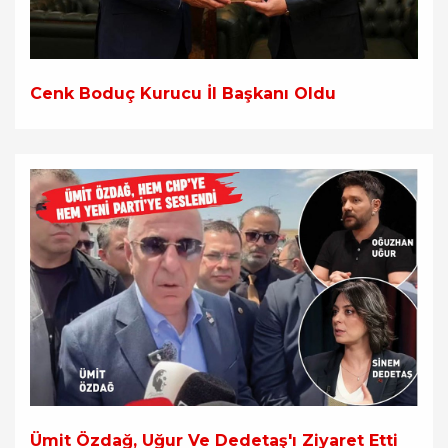
Cenk Boduç Kurucu İl Başkanı Oldu
Ümit Özdağ, Uğur Ve Dedetaş'ı Ziyaret Etti