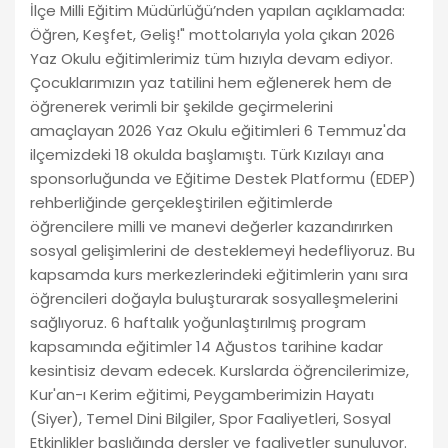
İlçe Milli Eğitim Müdürlüğü’nden yapılan açıklamada:
Öğren, Keşfet, Geliş!" mottolarıyla yola çıkan 2026
Yaz Okulu eğitimlerimiz tüm hızıyla devam ediyor.
Çocuklarımızın yaz tatilini hem eğlenerek hem de
öğrenerek verimli bir şekilde geçirmelerini
amaçlayan 2026 Yaz Okulu eğitimleri 6 Temmuz'da
ilçemizdeki 18 okulda başlamıştı. Türk Kızılayı ana
sponsorluğunda ve Eğitime Destek Platformu (EDEP)
rehberliğinde gerçekleştirilen eğitimlerde
öğrencilere milli ve manevi değerler kazandırırken
sosyal gelişimlerini de desteklemeyi hedefliyoruz. Bu
kapsamda kurs merkezlerindeki eğitimlerin yanı sıra
öğrencileri doğayla buluşturarak sosyalleşmelerini
sağlıyoruz. 6 haftalık yoğunlaştırılmış program
kapsamında eğitimler 14 Ağustos tarihine kadar
kesintisiz devam edecek. Kurslarda öğrencilerimize,
Kur'an-ı Kerim eğitimi, Peygamberimizin Hayatı
(Siyer), Temel Dini Bilgiler, Spor Faaliyetleri, Sosyal
Etkinlikler başlığında dersler ve faaliyetler sunuluyor.