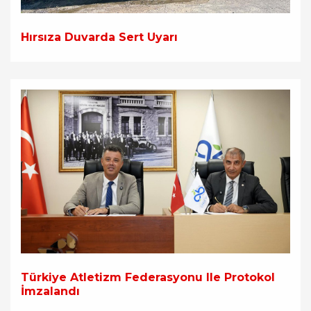
Hırsıza Duvarda Sert Uyarı
Türkiye Atletizm Federasyonu Ile Protokol
İmzalandı