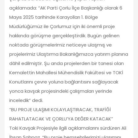
açıklamada: “AK Parti Çorlu İlçe Başkanlığı olarak 6
Mayıs 2025 tarihinde Karayolları 1. Bölge
Müdürlüğümüz ile Çorlumuz için iki önemli proje
hakkında görüşme gerçekleştirdik. Bugün gelinen
noktada görüşmelerimiz neticeye ulaşmış ve
projelerimiz Ulaştırma Bakanlığımızca yatırım planına
dâhil edilmiştir. Şu anda projelerden bir tanesi olan
Kemalettin Mahallesi Mühendislik Fakültesi ve TOKİ
Konutlarını çevre yoluna bağlantısını sağlayacak
yonca kavşak projesindeki çalışmaları yerinde
inceledik” dedi.
“BU PROJE ULAŞIMI KOLAYLAŞTIRACAK, TRAFİĞİ
RAHATLATACAK VE ÇORLU’YA DEĞER KATACAK”
Toki Kavşak Projesiyle ilgili açıklamalarını sürdüren Ali
İhsan Şahpaz, “Bu proje hemşehrilerimizi ulaşımını