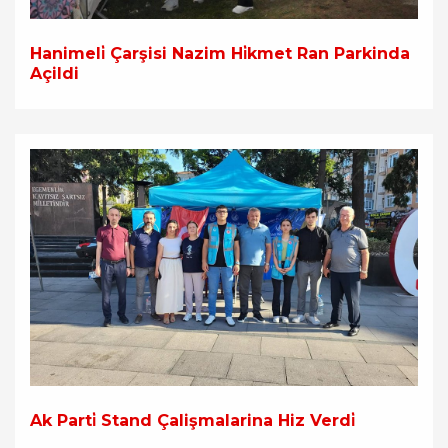
Hanimeli̇ Çarşisi Nazim Hi̇kmet Ran Parkinda
Açildi
Ak Parti̇ Stand Çalişmalarina Hiz Verdi̇