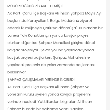
MÜDÜRLÜĞÜNÜ ZİYARET ETMİŞTİ
AK Parti Çorlu İlçe Başkanı Ali İhsan Şahpaz Mayıs Ayı
başlarında Karayolları 1. Bölge Müdürünü ziyaret
ederek iki müjdeyle Çorlu’ya dönmüştü. Bunlardan bir
tanesi Toki Konutları için yonca kavşak projesi
olurken diğeri ise Şahpaz Mahallesi girişine dönel
kavşak projesiydi. Çevre yoluna yapılacak yonca
kavşak projesi başlarken, Şahpaz Mahallesi’ne
yapılacak projenin de yakın zamanda başlaması
bekleniyor.
ŞAHPAZ ÇALIŞMALARI YERİNDE İNCELEDİ
AK Parti Çorlu İlçe Başkanı Ali İhsan Şahpaz ve
yönetim kurulu üyeleri yonca kavşak projelerini
yerinde inceledi. Yetkililerden bilgi alan Ali İhsan
Şahpaz burada bir açıklama yaptı. Yapılan