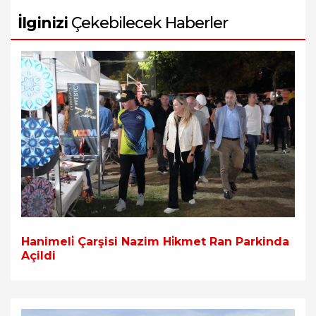
İlginizi
Çekebilecek Haberler
Hanimeli̇ Çarşisi Nazim Hi̇kmet Ran Parkinda
Açildi