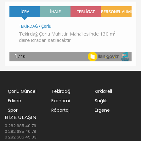
Çorlu Güncel
Tekirdağ
Kırklareli
Edirne
Ekonomi
Sağlık
Spor
Röportaj
Ergene
BIZE ULAŞIN
0 282 685 40 76
0 282 685 40 78
0 282 685 45 83