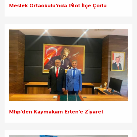
Meslek Ortaokulu'nda Pi̇lot İlçe Çorlu
Mhp'den Kaymakam Erten'e Zi̇yaret