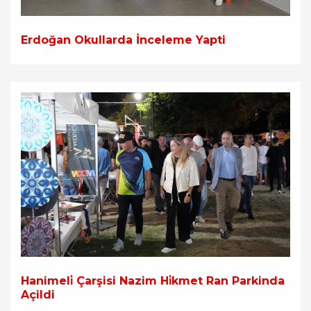
Erdoğan Okullarda İnceleme Yapti
Hanimeli̇ Çarşisi Nazim Hi̇kmet Ran Parkinda
Açildi