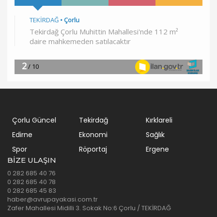
Çorlu Güncel
Tekirdağ
Kırklareli
Edirne
Ekonomi
Sağlık
Spor
Röportaj
Ergene
BIZE ULAŞIN
0 282 685 40 76
0 282 685 40 78
0 282 685 45 83
haber@avrupayakasi.com.tr
Zafer Mahallesi Midilli 3. Sokak No:6 Çorlu / TEKİRDAĞ