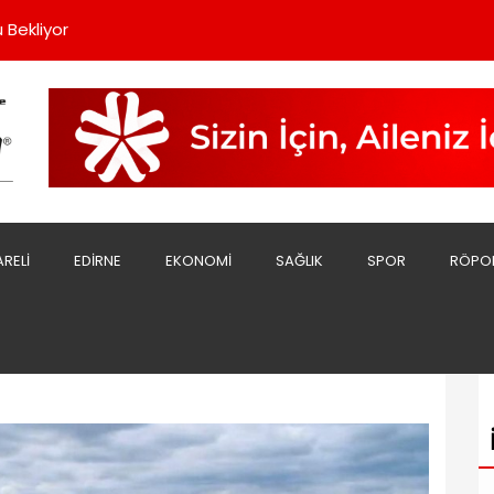
rde Dayanışmayı Büyütüyoruz”
 Bekliyor
Sert Açıklama;
sını Yaptı
şladı
rde Dayanışmayı Büyütüyoruz”
 Bekliyor
ARELI
EDIRNE
EKONOMI
SAĞLIK
SPOR
RÖPO