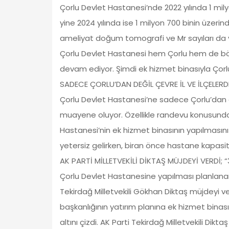
Çorlu Devlet Hastanesi’nde 2022 yılında 1 mil
yine 2024 yılında ise 1 milyon 700 binin üzeri
ameliyat doğum tomografi ve Mr sayıları da y
Çorlu Devlet Hastanesi hem Çorlu hem de bö
devam ediyor. Şimdi ek hizmet binasıyla Çor
SADECE ÇORLU’DAN DEĞİL ÇEVRE İL VE İLÇELER
Çorlu Devlet Hastanesi’ne sadece Çorlu’dan de
muayene oluyor. Özellikle randevu konusunda 
Hastanesi’nin ek hizmet binasının yapılmasını 
yetersiz gelirken, biran önce hastane kapasite
AK PARTİ MİLLETVEKİLİ DİKTAŞ MÜJDEYİ VERDİ; “
Çorlu Devlet Hastanesine yapılması planlanan 3
Tekirdağ Milletvekili Gökhan Diktaş müjdeyi v
başkanlığının yatırım planına ek hizmet binası
altını çizdi. AK Parti Tekirdağ Milletvekili Di