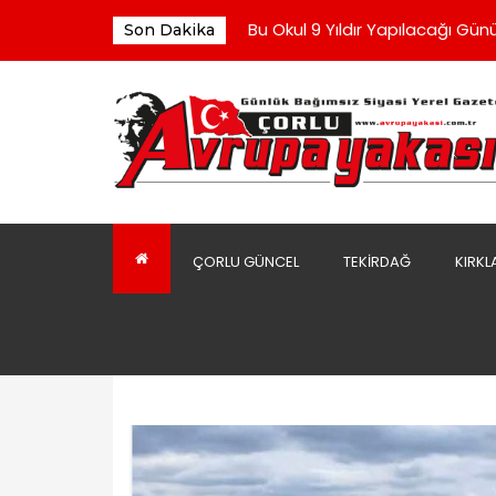
“Sofralarda Bereketi, Gönülle
Bu Okul 9 Yıldır Yapılacağı Günü
Son Dakika
Çorluspor 1947 Yönetiminden 
Yeni Parti Yönetimi İlk Toplantı
Kaldırım Taşları Döşenmeye Ba
“Sofralarda Bereketi, Gönülle
Bu Okul 9 Yıldır Yapılacağı Günü
ÇORLU GÜNCEL
TEKIRDAĞ
KIRKL