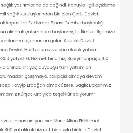
 sağlık yatırımlarına da değindi. Konuyla İlgili açıklama
 sağlık kuruluşlarından biri olan Çorlu Devlet
 kapasiteli Ek Hizmet Binası Cumhurbaşkanlığı
ına alınarak çalışmalara başlanmıştır. İlimize, İlçemize
 Tamamlanma aşamasına gelen Kapaklı Devlet
ne Devlet Hastanemiz ve son olarak yatırım
0-300 yataklı Ek Hizmet binamız, Süleymanpaşa 100
ık alanında ihtiyaç duyduğu tüm yatırımları
yorulmadan çalışmaya, takipçisi olmaya devam
cep Tayyip Erdoğan olmak üzere, Sağlık Bakanımız
mcımız Kürşat Kırbıyık'a teşekkür ediyorum”
K
evcut binasının yanı sıra Münir Alkan Ek Hizmet
k 300 yataklı ek hizmet binasıyla birlikte Devlet