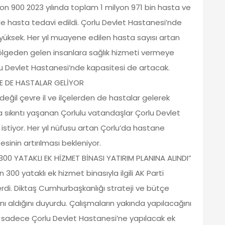
yon 900 2023 yılında toplam 1 milyon 971 bin hasta ve
nde hasta tedavi edildi. Çorlu Devlet Hastanesi’nde
üksek. Her yıl muayene edilen hasta sayısı artan
lgeden gelen insanlara sağlık hizmeti vermeye
lu Devlet Hastanesi’nde kapasitesi de artacak.
DE DE HASTALAR GELİYOR
ğil çevre il ve ilçelerden de hastalar gelerek
sıkıntı yaşanan Çorlulu vatandaşlar Çorlu Devlet
istiyor. Her yıl nüfusu artan Çorlu’da hastane
sinin artırılması bekleniyor.
300 YATAKLI EK HİZMET BİNASI YATIRIM PLANINA ALINDI”
00 yataklı ek hizmet binasıyla ilgili AK Parti
erdi. Diktaş Cumhurbaşkanlığı strateji ve bütçe
nı aldığını duyurdu. Çalışmaların yakında yapılacağını
ktaş sadece Çorlu Devlet Hastanesi’ne yapılacak ek