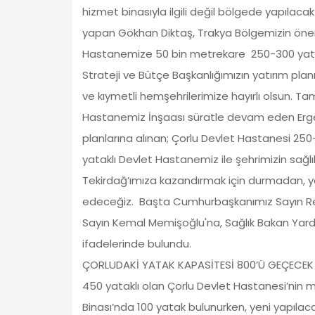
hizmet binasıyla ilgili değil bölgede yapılacak
yapan Gökhan Diktaş, Trakya Bölgemizin önemli
Hastanemize 50 bin metrekare 250-300 yatak
Strateji ve Bütçe Başkanlığımızın yatırım plan
ve kıymetli hemşehrilerimize hayırlı olsun.
Hastanemiz İnşaası süratle devam eden Erge
planlarına alınan; Çorlu Devlet Hastanesi 25
yataklı Devlet Hastanemiz ile şehrimizin sağl
Tekirdağ’ımıza kazandırmak için durmadan, 
edeceğiz. Başta Cumhurbaşkanımız Sayın Re
Sayın Kemal Memişoğlu'na, Sağlık Bakan Yardı
ifadelerinde bulundu.
ÇORLUDAKİ YATAK KAPASİTESİ 800’Ü GEÇECE
450 yataklı olan Çorlu Devlet Hastanesi’nin m
Binası’nda 100 yatak bulunurken, yeni yapılaca