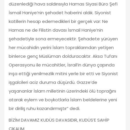
düzenlediği hava saldırısıyla Hamas Siyasi Büro Şefi
İsmail Haniye’nin şehadet haberini aldık. Siyonist
katillerin hesap edemedikleri bir gerçek var: Ne
Hamas ne de Filistin davası İsmail Haniye’nin
şehadetiyle sona ermeyecektir. Şehadete yürüyen
her mücahidin yerini İslam topraklarından yetişen
binlerce genç Müslüman dolduracaktır. Aksa Tufanı
Operasyonu ile mücahitler, İsrail’in dünya çapında
inşa ettiği yenilmezlik mitini yerle bir etti ve Siyonist
işgalcileri aciz duruma düşürdü. Gazze’de
yaşananlar İslam milletinin üzerindeki ölü toprağını
atarak eylem ve boykotlarla İslam beldelerine yeni
bir diriliş ruhu kazandırmıştır” dedi.
BİZİM DAVAMIZ KUDÜS DAVASIDIR, KUDÜS’E SAHİP
ÇIKALIM