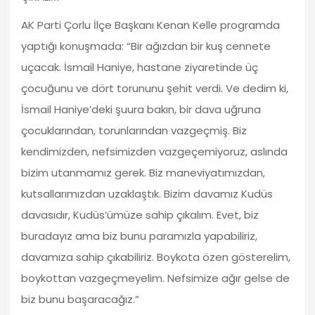
AK Parti Çorlu İlçe Başkanı Kenan Kelle programda
yaptığı konuşmada: “Bir ağızdan bir kuş cennete
uçacak. İsmail Haniye, hastane ziyaretinde üç
çocuğunu ve dört torununu şehit verdi. Ve dedim ki,
İsmail Haniye’deki şuura bakın, bir dava uğruna
çocuklarından, torunlarından vazgeçmiş. Biz
kendimizden, nefsimizden vazgeçemiyoruz, aslında
bizim utanmamız gerek. Biz maneviyatımızdan,
kutsallarımızdan uzaklaştık. Bizim davamız Kudüs
davasıdır, Kudüs’ümüze sahip çıkalım. Evet, biz
buradayız ama biz bunu paramızla yapabiliriz,
davamıza sahip çıkabiliriz. Boykota özen gösterelim,
boykottan vazgeçmeyelim. Nefsimize ağır gelse de
biz bunu başaracağız.”