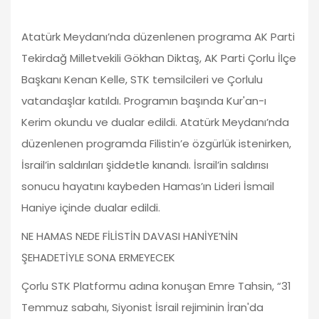
Atatürk Meydanı’nda düzenlenen programa AK Parti
Tekirdağ Milletvekili Gökhan Diktaş, AK Parti Çorlu İlçe
Başkanı Kenan Kelle, STK temsilcileri ve Çorlulu
vatandaşlar katıldı. Programın başında Kur'an-ı
Kerim okundu ve dualar edildi. Atatürk Meydanı’nda
düzenlenen programda Filistin’e özgürlük istenirken,
İsrail’in saldırıları şiddetle kınandı. İsrail’in saldırısı
sonucu hayatını kaybeden Hamas’ın Lideri İsmail
Haniye içinde dualar edildi.
NE HAMAS NEDE FİLİSTİN DAVASI HANİYE’NİN
ŞEHADETİYLE SONA ERMEYECEK
Çorlu STK Platformu adına konuşan Emre Tahsin, “31
Temmuz sabahı, Siyonist İsrail rejiminin İran'da