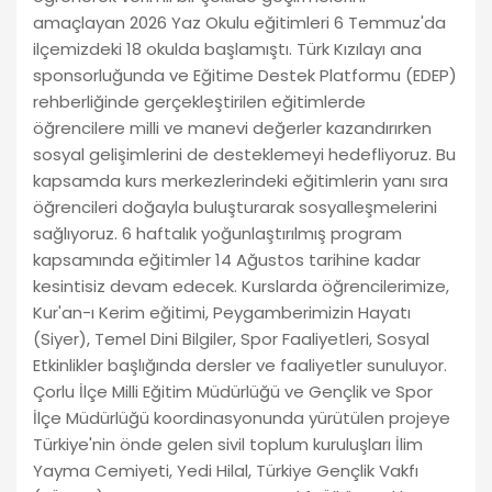
amaçlayan 2026 Yaz Okulu eğitimleri 6 Temmuz'da
ilçemizdeki 18 okulda başlamıştı. Türk Kızılayı ana
sponsorluğunda ve Eğitime Destek Platformu (EDEP)
rehberliğinde gerçekleştirilen eğitimlerde
öğrencilere milli ve manevi değerler kazandırırken
sosyal gelişimlerini de desteklemeyi hedefliyoruz. Bu
kapsamda kurs merkezlerindeki eğitimlerin yanı sıra
öğrencileri doğayla buluşturarak sosyalleşmelerini
sağlıyoruz. 6 haftalık yoğunlaştırılmış program
kapsamında eğitimler 14 Ağustos tarihine kadar
kesintisiz devam edecek. Kurslarda öğrencilerimize,
Kur'an-ı Kerim eğitimi, Peygamberimizin Hayatı
(Siyer), Temel Dini Bilgiler, Spor Faaliyetleri, Sosyal
Etkinlikler başlığında dersler ve faaliyetler sunuluyor.
Çorlu İlçe Milli Eğitim Müdürlüğü ve Gençlik ve Spor
İlçe Müdürlüğü koordinasyonunda yürütülen projeye
Türkiye'nin önde gelen sivil toplum kuruluşları İlim
Yayma Cemiyeti, Yedi Hilal, Türkiye Gençlik Vakfı