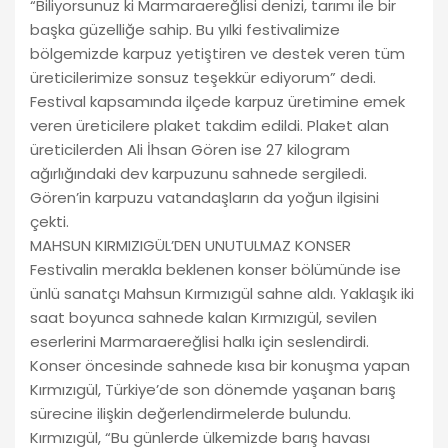
“Biliyorsunuz ki Marmaraereğlisi denizi, tarımı ile bir
başka güzelliğe sahip. Bu yılki festivalimize
bölgemizde karpuz yetiştiren ve destek veren tüm
üreticilerimize sonsuz teşekkür ediyorum” dedi.
Festival kapsamında ilçede karpuz üretimine emek
veren üreticilere plaket takdim edildi. Plaket alan
üreticilerden Ali İhsan Gören ise 27 kilogram
ağırlığındaki dev karpuzunu sahnede sergiledi.
Gören’in karpuzu vatandaşların da yoğun ilgisini
çekti.
MAHSUN KIRMIZIGÜL’DEN UNUTULMAZ KONSER
Festivalin merakla beklenen konser bölümünde ise
ünlü sanatçı Mahsun Kırmızıgül sahne aldı. Yaklaşık iki
saat boyunca sahnede kalan Kırmızıgül, sevilen
eserlerini Marmaraereğlisi halkı için seslendirdi.
Konser öncesinde sahnede kısa bir konuşma yapan
Kırmızıgül, Türkiye’de son dönemde yaşanan barış
sürecine ilişkin değerlendirmelerde bulundu.
Kırmızıgül, “Bu günlerde ülkemizde barış havası