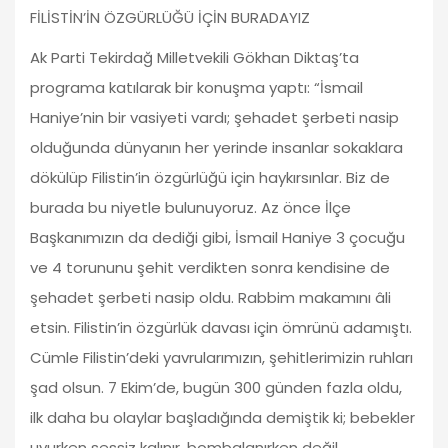
FİLİSTİN’İN ÖZGÜRLÜĞÜ İÇİN BURADAYIZ
Ak Parti Tekirdağ Milletvekili Gökhan Diktaş’ta
programa katılarak bir konuşma yaptı: “İsmail
Haniye’nin bir vasiyeti vardı; şehadet şerbeti nasip
olduğunda dünyanın her yerinde insanlar sokaklara
dökülüp Filistin’in özgürlüğü için haykırsınlar. Biz de
burada bu niyetle bulunuyoruz. Az önce İlçe
Başkanımızın da dediği gibi, İsmail Haniye 3 çocuğu
ve 4 torununu şehit verdikten sonra kendisine de
şehadet şerbeti nasip oldu. Rabbim makamını âli
etsin. Filistin’in özgürlük davası için ömrünü adamıştı.
Cümle Filistin’deki yavrularımızın, şehitlerimizin ruhları
şad olsun. 7 Ekim’de, bugün 300 günden fazla oldu,
ilk daha bu olaylar başladığında demiştik ki; bebekler
uyurken sessiz kalınır, bombalanırken değil.