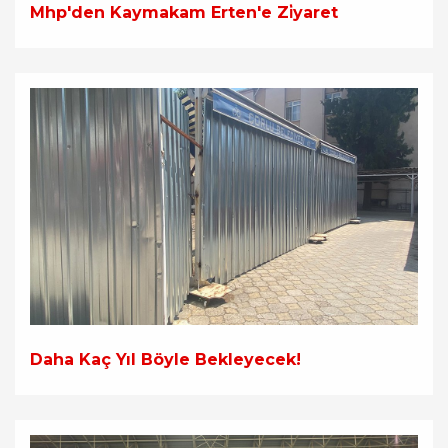
Mhp'den Kaymakam Erten'e Zi̇yaret
Daha Kaç Yıl Böyle Bekleyecek!