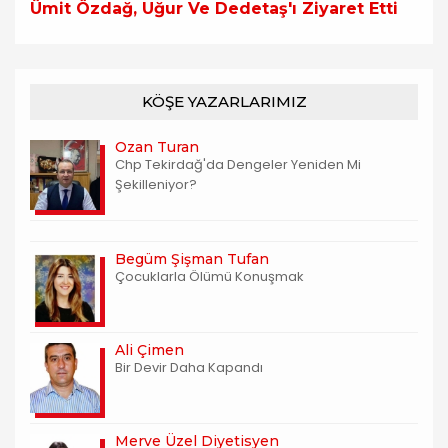
Ümit Özdağ, Uğur Ve Dedetaş'ı Ziyaret Etti
KÖŞE YAZARLARIMIZ
Ozan Turan
Chp Tekirdağ'da Dengeler Yeniden Mi
Şekilleniyor?
Begüm Şişman Tufan
Çocuklarla Ölümü Konuşmak
Ali Çimen
Bir Devir Daha Kapandı
Merve Üzel Diyetisyen