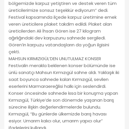
bölgemizde karpuz yetiştiren ve destek veren tüm
üreticilerimize sonsuz teşekkür ediyorum” dedi.
Festival kapsamında ilçede karpuz üretimine emek
veren üreticilere plaket takdim edildi. Plaket alan
üreticilerden Ali İhsan Gören ise 27 kilogram
ağırlığındaki dev karpuzunu sahnede sergiledi.
Gören’in karpuzu vatandaşların da yoğun ilgisini
çekti.
MAHSUN KIRMIZIGÜL’DEN UNUTULMAZ KONSER
Festivalin merakla beklenen konser bölümünde ise
ünlü sanatçı Mahsun Kırmızıgül sahne aldı. Yaklaşık iki
saat boyunca sahnede kalan Kırmızıgül, sevilen
eserlerini Marmaraereğlisi halkı için seslendirdi.
Konser öncesinde sahnede kısa bir konuşma yapan
Kırmızıgül, Türkiye’de son dönemde yaşanan barış
sürecine ilişkin değerlendirmelerde bulundu.
Kırmızıgül, “Bu günlerde ülkemizde barış havası
esiyor. Umarım kalıcı olur, umarım yapıcı olur”
ifadelerini kullandı.