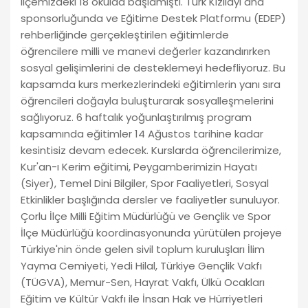
ilçemizdeki 18 okulda başlamıştı. Türk Kızılayı ana
sponsorluğunda ve Eğitime Destek Platformu (EDEP)
rehberliğinde gerçekleştirilen eğitimlerde
öğrencilere milli ve manevi değerler kazandırırken
sosyal gelişimlerini de desteklemeyi hedefliyoruz. Bu
kapsamda kurs merkezlerindeki eğitimlerin yanı sıra
öğrencileri doğayla buluşturarak sosyalleşmelerini
sağlıyoruz. 6 haftalık yoğunlaştırılmış program
kapsamında eğitimler 14 Ağustos tarihine kadar
kesintisiz devam edecek. Kurslarda öğrencilerimize,
Kur'an-ı Kerim eğitimi, Peygamberimizin Hayatı
(Siyer), Temel Dini Bilgiler, Spor Faaliyetleri, Sosyal
Etkinlikler başlığında dersler ve faaliyetler sunuluyor.
Çorlu İlçe Milli Eğitim Müdürlüğü ve Gençlik ve Spor
İlçe Müdürlüğü koordinasyonunda yürütülen projeye
Türkiye'nin önde gelen sivil toplum kuruluşları İlim
Yayma Cemiyeti, Yedi Hilal, Türkiye Gençlik Vakfı
(TÜGVA), Memur-Sen, Hayrat Vakfı, Ülkü Ocakları
Eğitim ve Kültür Vakfı ile İnsan Hak ve Hürriyetleri