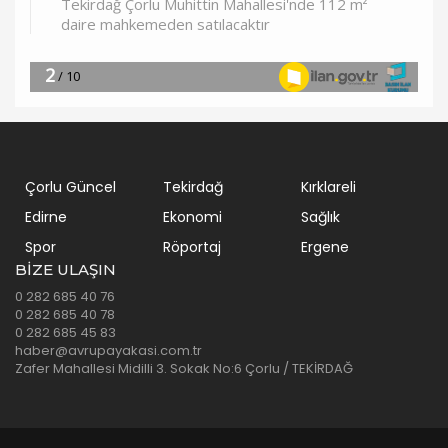
Çorlu Güncel
Tekirdağ
Kırklareli
Edirne
Ekonomi
Sağlık
Spor
Röportaj
Ergene
BIZE ULAŞIN
0 282 685 40 76
0 282 685 40 78
0 282 685 45 83
haber@avrupayakasi.com.tr
Zafer Mahallesi Midilli 3. Sokak No:6 Çorlu / TEKİRDAĞ