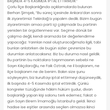
BAŞINDA 4-5 KASIMDA İPTAL ETTİRİRDİK”
Çorlu İlçe Başkanlığında açıklamalarda bulunan
Berhan Şimşek, “Bu süreç içesinde Ankara’dan sonra
ilk ziyaretimizi Tekirdağ’a yapalım dedik. Bizim bugün
ziyaretimizin amacı parti içi çalışmadır bu partinin
yeniden bir örgütlenmesi var. Seçime dönük bir
çalışma değil, kendi aramızda bir değerlendirme
yapacağız. Yarınları nasıl oluşturacağımızla ilgili, tabi
bunları anlatırken de bugün sizler çevrenize bu
durumları anlatacaksınız. Biz bu duruma nasıl geldik.
Bu partinin bu noktalara taşınmasının sebebi ne
Sayın Kılıçdaroğlu, ne Faik Öztrak, ne il başkanım, ne
ilçe başkanım ne de benim. Bakın size şunu
söyleyeyim, biz kurultayı iptal ettirmeyi düşünseydik,
ilk başında 4-5 Kasımda iptal ettirirdik. Çünkü
kongreler tüzüğünde hâkim hüküm şudur, divan
başkanlığı yapan kişi salonu terk edemez, fakat o
gün Sayın Ekrem İmamoğlu İstanbul’a geldi. İkinci
hadise ise eşitler arasında seçilen olmazsa ikinci