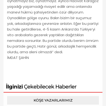
oynatmayız biz, oynatmayız. Ayrıca Hacivat Karagöz
yaşadığı yaşamadığı rivayet edilir ama onlarında
manevi hükmü şahsiyetinden özür diliyorum.
Oynadıkları gölge oyunu. Bakın bizim bir suçumuz
yok, arkadaşlarınıza çevrenize anlatın. Eğer bu partiyi
bu hale getirdilerse, 4-5 kasım Ankara’da Türkiye’yi
vito arabalarla gezerek yaptıkları dağıttıkları
nemalara sorsunlar. Bu partide olurdu benim ömrüm
bu partide geçti, Hatır gönül, arkadaşlık hemşericilik
olurdu, ama aleni olmazdı” dedi.
İMDAT ŞAHİN
İlginizi
Çekebilecek Haberler
KÖŞE YAZARLARIMIZ