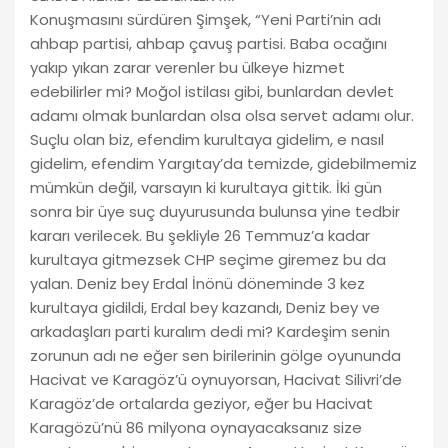
Konuşmasını sürdüren Şimşek, “Yeni Parti’nin adı
ahbap partisi, ahbap çavuş partisi. Baba ocağını
yakıp yıkan zarar verenler bu ülkeye hizmet
edebilirler mi? Moğol istilası gibi, bunlardan devlet
adamı olmak bunlardan olsa olsa servet adamı olur.
Suçlu olan biz, efendim kurultaya gidelim, e nasıl
gidelim, efendim Yargıtay’da temizde, gidebilmemiz
mümkün değil, varsayın ki kurultaya gittik. İki gün
sonra bir üye suç duyurusunda bulunsa yine tedbir
kararı verilecek. Bu şekliyle 26 Temmuz’a kadar
kurultaya gitmezsek CHP seçime giremez bu da
yalan. Deniz bey Erdal İnönü döneminde 3 kez
kurultaya gidildi, Erdal bey kazandı, Deniz bey ve
arkadaşları parti kuralım dedi mi? Kardeşim senin
zorunun adı ne eğer sen birilerinin gölge oyununda
Hacivat ve Karagöz’ü oynuyorsan, Hacivat Silivri’de
Karagöz’de ortalarda geziyor, eğer bu Hacivat
Karagözü’nü 86 milyona oynayacaksanız size