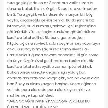
tura geçildiğinde en az 3 saat ara verilir. Sizde bu
duruma bakabilirsiniz. O gün 3 saat ara verilmeden
biz 2. Tura geçtik ve bir dezenformasyon kirli bilgi
yayıldı, Kılıçdaroğlu çekildi denildi. Bu da ikincisi biz
isteseydik, bu durumları Çankaya İlçe Başkanlığına
götürürdük, Yüksek Seçim Kurulu’na götürürdük ve
kurultayı iptal edilirdi. Biz bunu genel başkan
Kılıçdaroğlu’na söyledik sakın böyle bir şey yapmayın
dedi. Kurultay bitmiştik, süreç Cumhuriyet Halk
Partisi yolculuğunda devam edecektir. İki gün sonra
da Sayın Özgür Özel geldi makamı teslim aldı. Biz
kurultayı iptal ettirseydik o zaman iptal ettirirdik.
Daha sonraki süreçte değişim için yola çıkan
arkadaşların arasında kavga çıktı, sen bir koyun aldın
ben 5 koyun aldım kavgası başladı. Sonra eğlence
yerinde para aldı orda para aldı olayları çıktı ve
mahkemeye taşındı” dedi.
“BABA OCAĞINI YAKIP YIKAN ZARAR VERENLER BU
ÜLKEYE HİZMET EDEBİLİRLER Mİ”