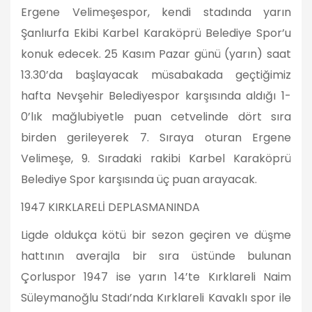
Ergene Velimeşespor, kendi stadında yarın
Şanlıurfa Ekibi Karbel Karaköprü Belediye Spor’u
konuk edecek. 25 Kasım Pazar günü (yarın) saat
13.30’da başlayacak müsabakada geçtiğimiz
hafta Nevşehir Belediyespor karşısında aldığı 1-
0’lık mağlubiyetle puan cetvelinde dört sıra
birden gerileyerek 7. Sıraya oturan Ergene
Velimeşe, 9. Sıradaki rakibi Karbel Karaköprü
Belediye Spor karşısında üç puan arayacak.
1947 KIRKLARELİ DEPLASMANINDA
Ligde oldukça kötü bir sezon geçiren ve düşme
hattının averajla bir sıra üstünde bulunan
Çorluspor 1947 ise yarın 14’te Kırklareli Naim
Süleymanoğlu Stadı’nda Kırklareli Kavaklı spor ile