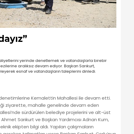
dayız”
aliyetlerini yerinde denetlemek ve vatandaşlarla birebir
ilerine aralıksız devam ediyor. Başkan Sarıkurt,
leyerek esnaf ve vatandaşların taleplerini dinledi.
denetimlerine Kemalettin Mahallesi ile devam etti.
iği ziyarette, mahalle genelinde devam eden
llesi’nde sürdürülen belediye projelerini ve alt-üst
kan Ahmet Sarıkurt ve Başkan Yardımcısı Adnan Kum,
knik ekipten bilgi aldı. Yapılan çalışmaların
n gereken talimatları veren Başkan Sarıkurt, Çorlu’nun