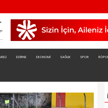
le Protokol İmzalandı
 Bekliyor
Sert Açıklama;
sını Yaptı
ARELI
EDIRNE
EKONOMI
SAĞLIK
SPOR
RÖPO