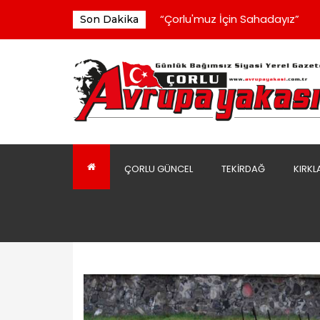
“Çorlu'muz İçin Sahadayız”
Son Dakika
Türkiye Atletizm Federasyonu I
Bu Okul 9 Yıldır Yapılacağı Günü
Çorluspor 1947 Yönetiminden 
Yeni Parti Yönetimi İlk Toplantı
“Çorlu'muz İçin Sahadayız”
ÇORLU GÜNCEL
TEKIRDAĞ
KIRKL