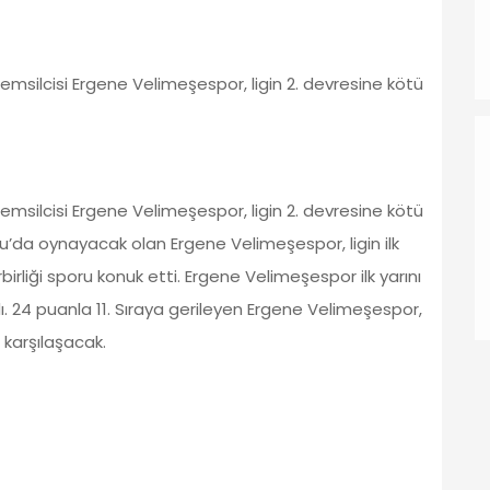
emsilcisi Ergene Velimeşespor, ligin 2. devresine kötü
emsilcisi Ergene Velimeşespor, ligin 2. devresine kötü
lu’da oynayacak olan Ergene Velimeşespor, ligin ilk
rliği sporu konuk etti. Ergene Velimeşespor ilk yarını
 24 puanla 11. Sıraya gerileyen Ergene Velimeşespor,
karşılaşacak.