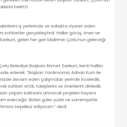
erini belirtti.
kinlerini iş yerlerinde ve sokakta ziyaret eden
i sohbetler gerçekleştirdi. Halkın görüş, öneri ve
Sarıkurt, gelen her geri bildirimin Çorlu’nun geleceği
orlu Belediye Başkanı Ahmet Sarıkurt, kenti halkla
ni ifade ederek; “Başkan Yardımcımız Adnan Kum ile
mizde devam eden çalışmaları yerinde inceledik,
k sohbet ettik, taleplerini ve önerilerini dinledik.
zin yaşam kalitesini artıracak projeleri hayata
 edeceğiz. Bizleri güler yüzle ve samimiyetle
fımıza teşekkür ediyorum.” dedi.