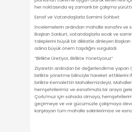
her noktasında eş zamanlı bir çalışma yürüttükl
Esnaf ve Vatandaşlarla Samimi Sohbet
İncelemelerin ardından mahalle esnafını ve sa
Başkan Sarıkurt, vatandaşlarla sıcak ve samim
taleplerini büyük bir dikkatle dinleyen Başkan 
adına büyük önem taşıdığını vurguladı.
“Birlikte Üretiyor, Birlikte Yönetiyoruz”
Ziyaretin ardından bir değerlendirme yapan Ç
birlikte yönetme bilinciyle hareket ettikleri
birlikte Kemalettin Mahallemizdeyiz. Mahalle
hemşehrilerimiz ve esnafımızla bir araya gelere
Çorlu’muz için sahada olmaya, hemşehrilerimi
geçirmeye ve var gücümüzle çalışmaya devam
karşılayan tüm mahalle sakinlerimize ve esna