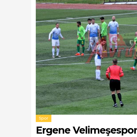
Spor
Ergene Velimeşespor