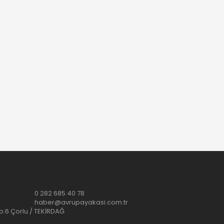
0 282 685 40 78
haber@avrupayakasi.com.tr
No:6 Çorlu / TEKİRDAĞ