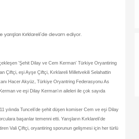
yarışları Kırklareli'de devam ediyor.
ekleşen 'Şehit Dilay ve Cem Kerman' Türkiye Oryantiring
iftçi, eşi Ayşe Çiftçi, Kırklareli Milletvekili Selahattin
anı Hacer Akyüz, Türkiye Oryantring Federasyonu As
erman ve eşi Dilay Kerman'ın aileleri ile çok sayıda
011 yılında Tunceli'de şehit düşen komiser Cem ve eşi Dilay
rculara başarılar temenni etti. Yarışların Kırklareli'de
 Vali Çiftçi, oryantiring sporunun gelişmesi için her türlü