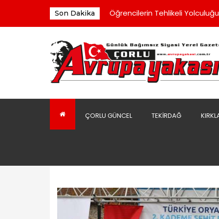
Çorlu'da Kan Bağışı Kampanya
Öğrencilerin Tehlikeli Yolculuğu
Son Dakika
“Yenilik Hareketini Hep Birlikte
Başkan Sarıkurt, İstifayla İlgili Y
Şahpaz'dan Müsi̇ad Genel Baş
Çorlu'da Kan Bağışı Kampanya
Öğrencilerin Tehlikeli Yolculuğu
ÇORLU GÜNCEL
TEKIRDAĞ
KIRKL