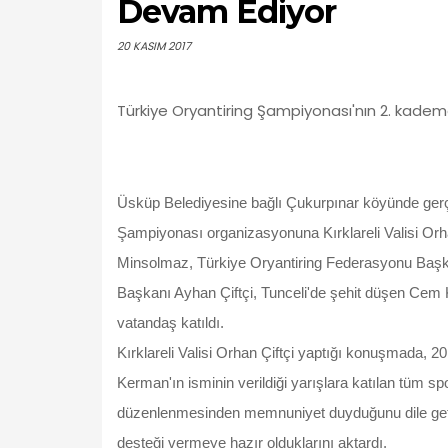
Devam Ediyor
20 KASIM 2017
Türkiye Oryantiring Şampiyonası'nın 2. kademe 
Üsküp Belediyesine bağlı Çukurpınar köyünde gerç
Şampiyonası organizasyonuna Kırklareli Valisi Orhan Ç
Minsolmaz, Türkiye Oryantiring Federasyonu Başk
Başkanı Ayhan Çiftçi, Tunceli'de şehit düşen Cem K
vatandaş katıldı.
Kırklareli Valisi Orhan Çiftçi yaptığı konuşmada, 2
Kerman'ın isminin verildiği yarışlara katılan tüm spo
düzenlenmesinden memnuniyet duyduğunu dile getiren
desteği vermeye hazır olduklarını aktardı.