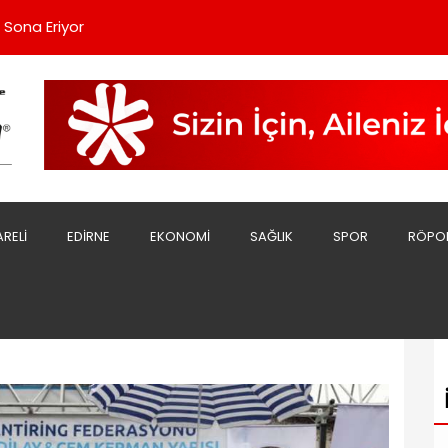
sı Düzenlenecek
 Sona Eriyor
 Büyüteceğiz"
eni Bir Tarih Açıkladı
kanı Özdemir'e Ziyaret
sı Düzenlenecek
 Sona Eriyor
ARELI
EDIRNE
EKONOMI
SAĞLIK
SPOR
RÖPO