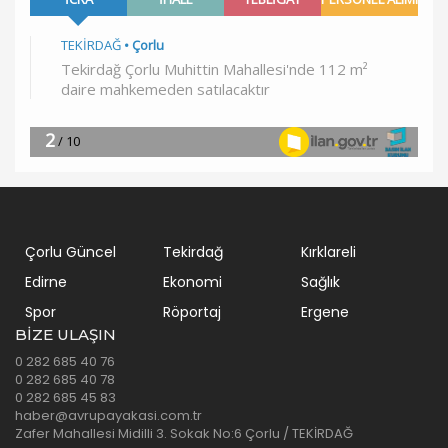
Çorlu Güncel
Tekirdağ
Kırklareli
Edirne
Ekonomi
Sağlık
Spor
Röportaj
Ergene
BIZE ULAŞIN
0 282 685 40 76
0 282 685 40 78
0 282 685 45 83
haber@avrupayakasi.com.tr
Zafer Mahallesi Midilli 3. Sokak No:6 Çorlu / TEKİRDAĞ