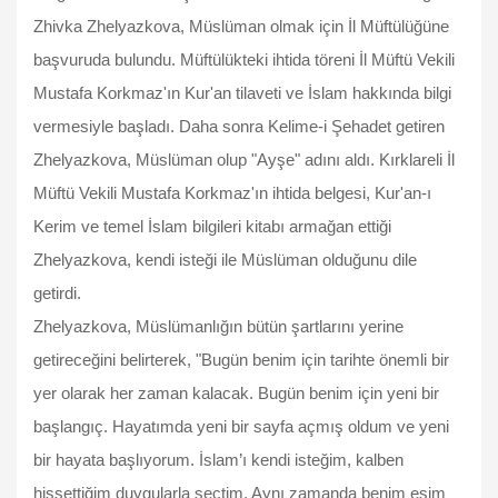
Zhivka Zhelyazkova, Müslüman olmak için İl Müftülüğüne
başvuruda bulundu. Müftülükteki ihtida töreni İl Müftü Vekili
Mustafa Korkmaz'ın Kur'an tilaveti ve İslam hakkında bilgi
vermesiyle başladı. Daha sonra Kelime-i Şehadet getiren
Zhelyazkova, Müslüman olup "Ayşe" adını aldı. Kırklareli İl
Müftü Vekili Mustafa Korkmaz'ın ihtida belgesi, Kur'an-ı
Kerim ve temel İslam bilgileri kitabı armağan ettiği
Zhelyazkova, kendi isteği ile Müslüman olduğunu dile
getirdi.
Zhelyazkova, Müslümanlığın bütün şartlarını yerine
getireceğini belirterek, "Bugün benim için tarihte önemli bir
yer olarak her zaman kalacak. Bugün benim için yeni bir
başlangıç. Hayatımda yeni bir sayfa açmış oldum ve yeni
bir hayata başlıyorum. İslam’ı kendi isteğim, kalben
hissettiğim duygularla seçtim. Aynı zamanda benim eşim